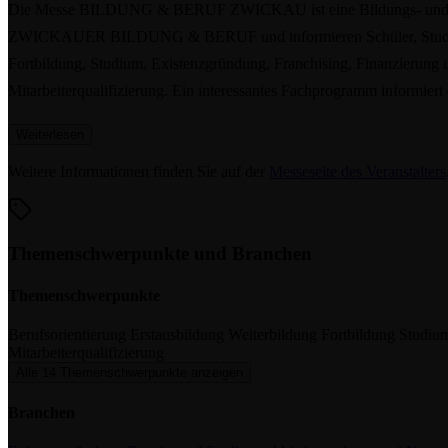
Die Messe BILDUNG & BERUF ZWICKAU ist eine Bildungs- und Jobmes
ZWICKAUER BILDUNG & BERUF und informieren Schüler, Studenten,
Fortbildung, Studium, Existenzgründung, Franchising, Finanzierung 
Mitarbeiterqualifizierung. Ein interessantes Fachprogramm infor
Weiterlesen
Weitere Informationen finden Sie auf der
Messeseite des Veranstalters
Themenschwerpunkte und Branchen
Themenschwerpunkte
Berufsorientierung
Erstausbildung
Weiterbildung
Fortbildung
Studiu
Mitarbeiterqualifizierung
Alle 14 Themenschwerpunkte anzeigen
Branchen