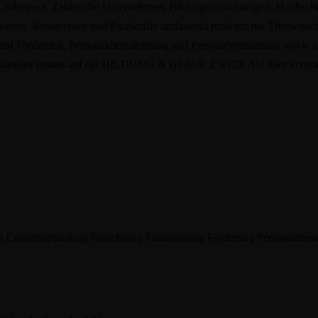
se. Zahlreiche Unternehmen, Bildungseinrichtungen, Hochschulen, I
 Absolventen und Fachkräfte umfassend rund um die Themenschwerp
und Förderung, Personaldienstleistung und Personalvermittlung sowie z
miert darüber hinaus auf der BILDUNG & BERUF ZWICKAU über verschi
.
m
Existenzgründung
Franchising
Finanzierung
Förderung
Personaldiens