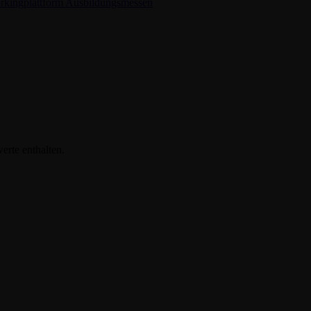
rkingplattform
Ausbildungsmessen
erte enthalten.