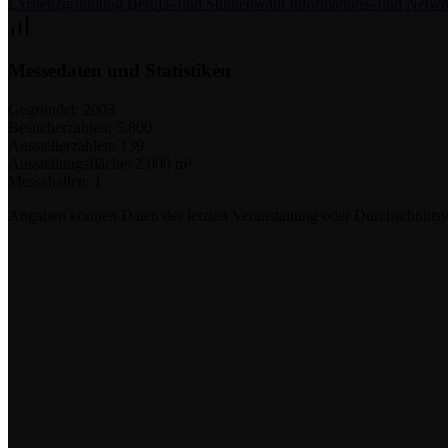
Existenzgründung
Berufs- und Studienwahl
Informations- und Netwo
Messedaten und Statistiken
Gegründet:
2003
Besucherzahlen:
5.800
Ausstellerzahlen:
139
Ausstellungsfläche:
2.000 m²
Messehallen:
1
Angaben können Daten der letzten Veranstaltung oder Durchschnittsw