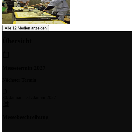
Alle 12 Medien anzeigen
Übersicht
Messetermin 2027
Nächster Termin
30. Januar
–
31. Januar 2027
Messebeschreibung