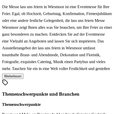
Die Messe lass uns feiern in Wiesmoor ist eine Eventmesse für Ihre
Feier. Egal, ob Hochzeit, Geburtstag, Konfirmation, Firmenjubiläum
oder eine andere festliche Gelegenheit, die lass uns feiern Messe
Wiesmoor zeigt Ihnen alles was Sie brauchen, um Ihre Feier zu einer
ganz besonderen zu machen. Entdecken Sie auf der Eventmesse
eine Vielzahl an Angeboten und lassen Sie sich inspirieren. Das
Ausstellerangebot der lass uns feiern in Wiesmoor umfasst
traumhafte Braut- und Abendmode, Dekoration und Floristik,
Fotografie, exquisites Catering, Musik einen Partybus und vieles
mehr. Tauchen Sie ein in eine Welt voller Festlichkeit und genießen
Sie kleine Verkostungen sowie die einzigartige Atmosphäre,
Weiterlesen
während wir gemeinsam Ihre Träume wahr werden lassen. Seien Sie
auf der lass uns feiern in Wiesmoor dabei und feiern Sie mit uns.
Themenschwerpunkte und Branchen
Themenschwerpunkte