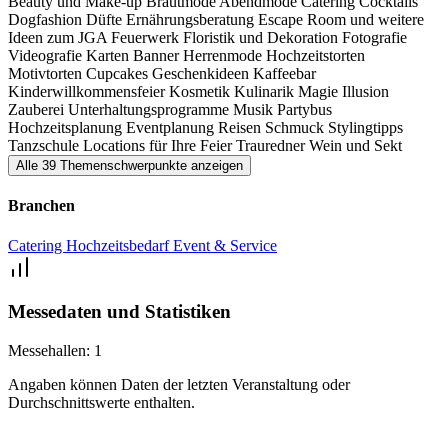
Beauty und Make-up
Brautmode
Abendmode
Catering
Cocktails
Dogfashion
Düfte
Ernährungsberatung
Escape Room und weitere
Ideen zum JGA
Feuerwerk
Floristik und Dekoration
Fotografie
Videografie
Karten
Banner
Herrenmode
Hochzeitstorten
Motivtorten
Cupcakes
Geschenkideen
Kaffeebar
Kinderwillkommensfeier
Kosmetik
Kulinarik
Magie
Illusion
Zauberei
Unterhaltungsprogramme
Musik
Partybus
Hochzeitsplanung
Eventplanung
Reisen
Schmuck
Stylingtipps
Tanzschule
Locations für Ihre Feier
Trauredner
Wein und Sekt
Alle 39 Themenschwerpunkte anzeigen
Branchen
Catering
Hochzeitsbedarf
Event & Service
Messedaten und Statistiken
Messehallen:
1
Angaben können Daten der letzten Veranstaltung oder
Durchschnittswerte enthalten.