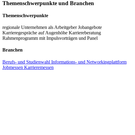
Themenschwerpunkte und Branchen
unmittelbaren Austausch in Karrierefragen und Themen, welche für
die queere Community relevant sind.
Themenschwerpunkte
regionale Unternehmen als Arbeitgeber
Jobangebote
Karrieregespräche auf Augenhöhe
Karriereberatung
Rahmenprogramm mit Impulsvorträgen und Panel
Branchen
Berufs- und Studienwahl
Informations- und Networkingplattform
Jobmessen
Karrieremessen