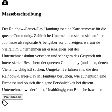
Messebeschreibung
Der Rainbow-Career-Day Hamburg ist eine Karrieremesse für die
queere Community. Zahlreiche Unternehmen stellen sich auf der
Jobmesse als regionale Arbeitgeber vor und zeigen, warum sie
Vielfalt im Unternehmen als essenziellen Teil der
Unternehmenskultur verstehen und sehr gern das Gespräch mit
interessierten Besuchern der queeren Community (und allen, denen
Vielfalt wichtig ist) suchen. Umgekehrt erfahren alle, die den
Rainbow-Career-Day in Hamburg besuchen, wie authentisch eine
Firma ist und ob sich die eigene Persönlichkeit bei diesem
Unternehmen wiederfindet. Unabhängig von Branche bzw. dem
generellem Fachgebiet. Das vielfältige Rahmenprogramm Jobmesse
Weiterlesen
bietet zudem aktuelle Informationen und Karriereberatung. Die
Karrieremesse Rainbow-Career-Day in Hamburg ermöglicht einen