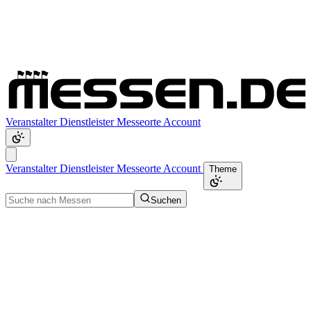
Veranstalter
Dienstleister
Messeorte
Account
Veranstalter
Dienstleister
Messeorte
Account
Theme
Suchen