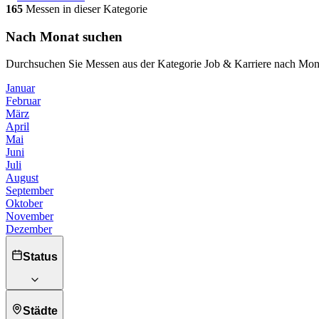
165
Messen in dieser Kategorie
Nach Monat suchen
Durchsuchen Sie Messen aus der Kategorie Job & Karriere nach Mon
Januar
Februar
März
April
Mai
Juni
Juli
August
September
Oktober
November
Dezember
Status
Städte