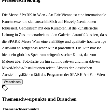
Messebeschreibung
Die Messe SPARK in Wien - Art Fair Vienna ist eine internationale
Kunstmesse, die sich ausschließlich auf Einzelpräsentationen
fokussiert. Gemeinsam mit den Kuratoren ist die künstlerische
Leitung in Zusammenarbeit mit den Galerien darauf fokussiert, dass
die SPARK Messe Wien eine vielfältige und qualitativ hochwertige
Auswahl an zeitgenössischer Kunst präsentiert. Die Kunstmesse
bietet ein globales Spektrum zeitgenössischer Kunst, das von
Malerei über Fotografie bis hin zu innovativen und interaktiven
Mixed-Media-Installationen reicht. Abseits der klassischen
Ausstellungsflächen lädt das Programm der SPARK Art Fair Wien
die Besucher zum Diskurs. Hier finden während der Messetage
Weiterlesen
Live-Performances, Videokunst und Diskussionsrunden statt.
Künstler, Kuratoren und Kunstexperten aus aller Welt debattieren
Themenschwerpunkte und Branchen
über aktuelle Themen der zeitgenössischen Kunst, etwa die
zunehmende Bedeutung von Künstlicher Intelligenz in der
Themenschwerpunkte