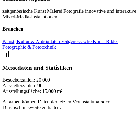
Kunstwelt. Die jüngsten Besucher spricht die SPARK in Wien am
zeitgenössische Kunst
Malerei
Fotografie
innovative und interaktive
Familientag an: Beim Kindernachmittag am Sonntag gibt es
Mixed-Media-Installationen
interaktive Stationen, kreative Workshops und kindgerechte
Branchen
Führungen, die Kinder dazu anregen, selbst kreativ zu werden und
Kunst aus neuen Perspektiven zu betrachten. Die SPARK Art Fair
Kunst, Kultur & Antiquitäten
zeitgenössische Kunst
Bilder
Fotographie & Fototechnik
Vienna hat sich als Fixtermin für Sammler, Kunstinstitutionen und
Kunstinteressierte weltweit etabliert.
Messedaten und Statistiken
Besucherzahlen:
20.000
Ausstellerzahlen:
90
Ausstellungsfläche:
15.000 m²
Angaben können Daten der letzten Veranstaltung oder
Durchschnittswerte enthalten.