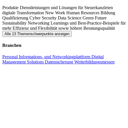
Stuttgart bietet Ihnen mit starken Partnern optimalen Input und
Produkte
Dienstleistungen und Lösungen für Steuerkanzleien
innovatives Wissen für Ihre Steuerkanzlei.
digitale Transformation
New Work
Human Resources
Bildung
Qualifizierung
Cyber ​​Security
Data Science
Green Future
Sustainability
Networking
Learnings und Best-Practice-Beispiele für
mehr Effizienz und Flexibilität sowie höhere Beratungsqualität
Alle 13 Themenschwerpunkte anzeigen
Branchen
Personal
Informations- und Networkingplattform
Digital
Management Solutions
Datensicherung
Weiterbildungsmessen