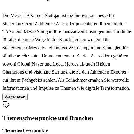
Die Messe TAXarena Stuttgart ist die Innovationsmesse für
Steuerkanzleien. Zahlreiche Aussteller präsentieren Ihnen auf der
TAXarena Messe Stuttgart ihre innovativen Lösungen und Produkte
für alle, die neue Wege in der Kanzlei gehen wollen. Die
Steuerberater-Messe bietet innovative Lösungen und Strategien für
sämtliche relevanten Branchenthemen. Zu den Ausstellern gehören
sowohl Global Player und Local Heroes als auch Hidden
Champions und visionäre Startups, die zu den führenden Experten
auf ihrem Fachgebiet zählen. Als Teilnehmer erhalten Sie wertvolle
Informationen und Impulse zu Themen wie digitale Transformation,
New Work, Human Resources, Bildung & Qualifizierung, Cyber ​​
Weiterlesen
Security, Data Science, Green Future & Sustainability und
Networking. Durch verschiedene Learnings und Best-Practice-
Themenschwerpunkte und Branchen
Beispiele sind mehr Effizienz und Flexibilität sowie höhere
Beratungsqualität garantiert. Die Steuerkanzlei-Messe TAXarena
Themenschwerpunkte