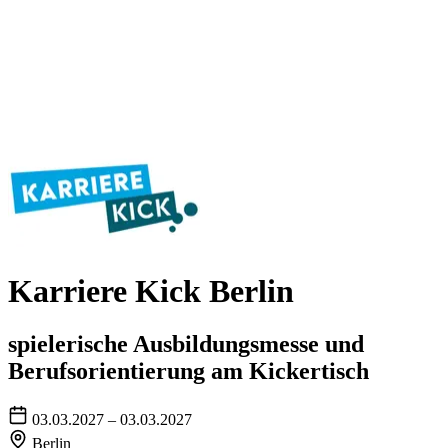
Karriere Kick Berlin
spielerische Ausbildungsmesse und
Berufsorientierung am Kickertisch
03.03.2027 – 03.03.2027
Berlin