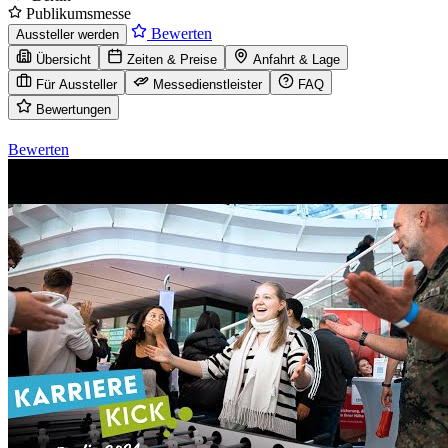
Publikumsmesse
Bewerten
Aussteller werden
Übersicht
Zeiten & Preise
Anfahrt & Lage
Für Aussteller
Messedienstleister
FAQ
Bewertungen
Bewerten