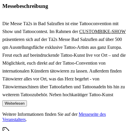
Messebeschreibung
Die Messe Tä2s in Bad Salzuflen ist eine Tattooconvention mit
Show und Tattoocontest. Im Rahmen der
CUSTOMBIKE-SHOW
präsentieren sich auf der Tä2s Messe Bad Salzuflen auf über 500
qm Ausstellungsfläche exklusive Tattoo-Artists aus ganz Europa.
Freut euch auf beeindruckende Tattoo-Kunst live vor Ort – und die
Möglichkeit, euch direkt auf der Tattoo-Convention von
internationalen Künstlern tätowieren zu lassen. Außerdem finden
Tätowierer alles vor Ort, was das Herz begehrt - von
Tätowiermaschinen über Tattoofarben und Tattoonadeln bis hin zu
weiterem Tattoozubehör. Neben hochkarätiger Tattoo-Kunst
erwartet euch auf der Tattoo-Messe in Bad Salzuflen ein
Weiterlesen
abwechslungsreiches Programm mit Live-Shows, Wettbewerben &
Weitere Informationen finden Sie auf der
Messeseite des
Contests sowie natürlich auch leckerem Food. Wir freuen uns riesig
Veranstalters
.
darauf, euch auf der Tattoomesse Tä2s in Bad Salzuflen begrüßen