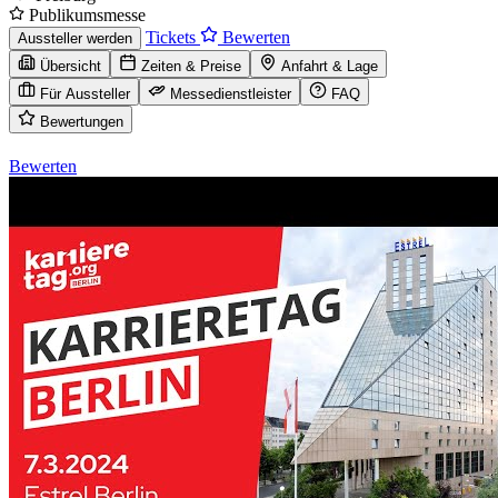
Publikumsmesse
Tickets
Bewerten
Aussteller werden
Übersicht
Zeiten & Preise
Anfahrt & Lage
Für Aussteller
Messedienstleister
FAQ
Bewertungen
Bewerten