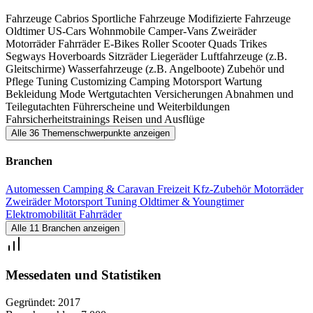
Fahrzeuge
Cabrios
Sportliche Fahrzeuge
Modifizierte Fahrzeuge
Oldtimer
US-Cars
Wohnmobile
Camper-Vans
Zweiräder
Motorräder
Fahrräder
E-Bikes
Roller
Scooter
Quads
Trikes
Segways
Hoverboards
Sitzräder
Liegeräder
Luftfahrzeuge (z.B.
Gleitschirme)
Wasserfahrzeuge (z.B. Angelboote)
Zubehör und
Pflege
Tuning
Customizing
Camping
Motorsport
Wartung
Bekleidung
Mode
Wertgutachten
Versicherungen
Abnahmen und
Teilegutachten
Führerscheine und Weiterbildungen
Fahrsicherheitstrainings
Reisen und Ausflüge
Alle 36 Themenschwerpunkte anzeigen
Branchen
Automessen
Camping & Caravan
Freizeit
Kfz-Zubehör
Motorräder
Zweiräder
Motorsport
Tuning
Oldtimer & Youngtimer
Elektromobilität
Fahrräder
Alle 11 Branchen anzeigen
Messedaten und Statistiken
Gegründet:
2017