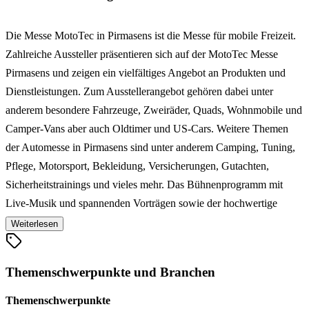
Die Messe MotoTec in Pirmasens ist die Messe für mobile Freizeit.
Zahlreiche Aussteller präsentieren sich auf der MotoTec Messe
Pirmasens und zeigen ein vielfältiges Angebot an Produkten und
Dienstleistungen. Zum Ausstellerangebot gehören dabei unter
anderem besondere Fahrzeuge, Zweiräder, Quads, Wohnmobile und
Camper-Vans aber auch Oldtimer und US-Cars. Weitere Themen
der Automesse in Pirmasens sind unter anderem Camping, Tuning,
Pflege, Motorsport, Bekleidung, Versicherungen, Gutachten,
Sicherheitstrainings und vieles mehr. Das Bühnenprogramm mit
Live-Musik und spannenden Vorträgen sowie der hochwertige
gastronomische Service machen die Fahrzeugmesse MotoTec in
Weiterlesen
Pirmasens darüber hinaus zu einem ganz besonderen Erlebnis für
Groß und Klein.
Themenschwerpunkte und Branchen
Themenschwerpunkte