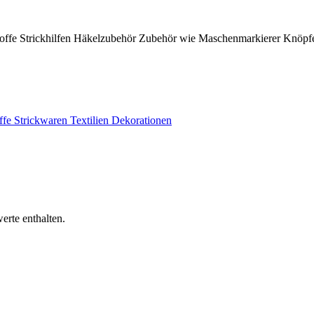
offe
Strickhilfen
Häkelzubehör
Zubehör wie Maschenmarkierer
Knöpf
ffe
Strickwaren
Textilien
Dekorationen
erte enthalten.