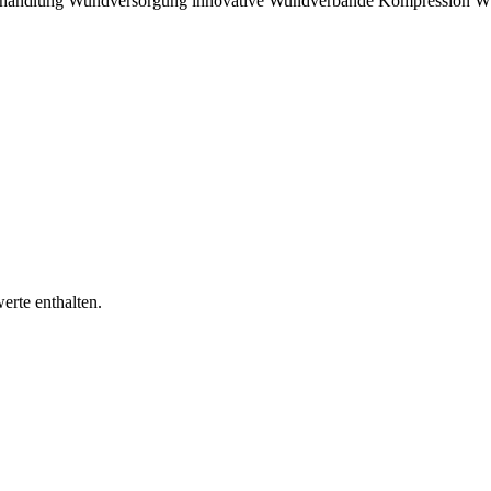
handlung
Wundversorgung
innovative Wundverbände
Kompression
W
erte enthalten.