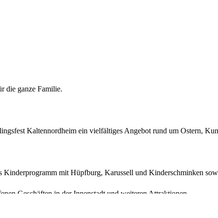
r die ganze Familie.
hlingsfest Kaltennordheim ein vielfältiges Angebot rund um Ostern, K
ches Kinderprogramm mit Hüpfburg, Karussell und Kinderschminken sowi
enen Geschäften in der Innenstadt und weiteren Attraktionen.