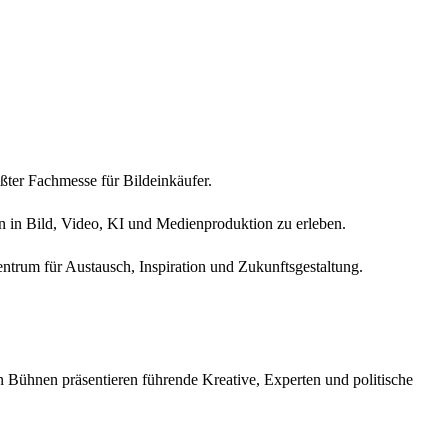
ßter Fachmesse für Bildeinkäufer.
n in Bild, Video, KI und Medienproduktion zu erleben.
trum für Austausch, Inspiration und Zukunftsgestaltung.
 Bühnen präsentieren führende Kreative, Experten und politische
fere Einblicke in konkrete Lösungen aus Visual und Legal Tech.