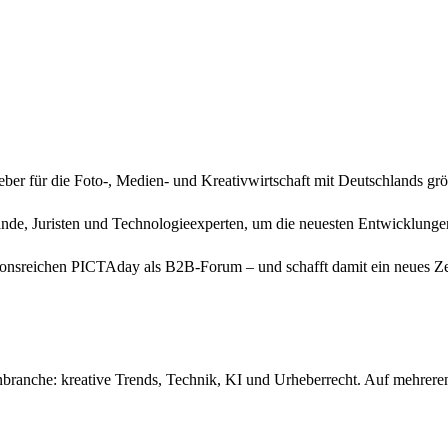
er für die Foto-, Medien- und Kreativwirtschaft mit Deutschlands grö
ände, Juristen und Technologieexperten, um die neuesten Entwicklunge
ionsreichen PICTAday als B2B-Forum – und schafft damit ein neues Zen
branche: kreative Trends, Technik, KI und Urheberrecht. Auf mehreren
tte und Zukunftsimpulse. Workshops und Masterclasses ermöglichen tie