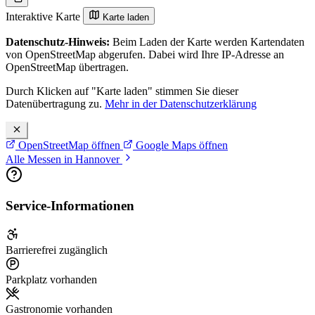
strategische Einordnung, die Befassung mit konkreten militärischen
Interaktive Karte
Karte laden
Use Cases und mit Zukunftstechnologien.
Datenschutz-Hinweis:
Beim Laden der Karte werden Kartendaten
von OpenStreetMap abgerufen. Dabei wird Ihre IP-Adresse an
Warum sollte man die DSEI Germany besuchen?
OpenStreetMap übertragen.
Für Besucher bietet die DSEI in Hannover die Möglichkeit, das
Durch Klicken auf "Karte laden" stimmen Sie dieser
Datenübertragung zu.
Mehr in der Datenschutzerklärung
eigen Verständnis für den Verteidigungssektors weiterzuentwickeln,
mit Politik, Militär und Industrie in Verbindungen zu kommen, also
OpenStreetMap öffnen
Google Maps öffnen
mit all denjenigen, die die Zusammenarbeit über Programme,
Alle Messen in Hannover
Bereiche und Lieferketten hinweg unterstützen.
Wer sollte die DSEI Germany besuchen?
Service-Informationen
Die Teilnehmer der DSEI Germany sind Fachbesucher aus dem
gesamten Bereich Verteidigung und Sicherheit, darunter
Barrierefrei zugänglich
Regierungsvertreter und Vertreter diverser Verteidigungsministerien,
Parkplatz vorhanden
hochrangige militärische Führungskräfte und erfahrener
Kommandeure, Beschaffungsbehörden, OEM, Hauptauftragnehmer,
Gastronomie vorhanden