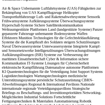
Die Verteidigungsmesse unterstützt Industrieunternehmen und ihre
Zulieferer dabei, die steigende Nachfrage zu befriedigen, die durch
Air & Space
Unbemannte Luftfahrtsysteme (UAS)
Fähigkeiten zur
Bekämpfung von UAS
Kampfflugzeuge
Helikopter
die „Zeitenwende“ hervorgerufen wird, die die deutsche
Transportluftfahrzeuge
Luft- und Raketenabwehrsysteme
Sensorik
Verteidigungspolitik verändert.
Frühwarnsysteme
Aufklärungssysteme
Überwachungssysteme
Hyperschall-Systeme
Sichere Satellitenkommunikation
Welche Angebotsbereiche deckt die DSEI Germany ab?
Weltraumgestützte Plattformen
Land (landgestützte Systeme)
Panzer
gepanzerte Fahrzeuge
unbemannte Bodensysteme
Waffen
Effektoren
Munition
Technologien für die Gefechtsfeldaufklärung
Die DSEI Germany ist klar strukturiert, so dass Sie rasch und
Systeme
die die Kampfkraft des Soldaten steigern
Schutzlösungen
zielgerichtet Erkenntnisse gewinnen und Kontakte knüpfen können.
Naval
Überwassersysteme
Unterwassersysteme
Integrierte Kampf-
und Sensornetzwerke
Intelligenzlösungen
Überwachungslösungen
Die Bereiche und Features der Messe sind so konzipiert, dass sie ein
Aufklärungslösungen (ISR)
Systeme zur Verbesserung der
gezieltes erkunden der für Sie relevanten Bereiche fördern.
maritimen Einsatzbereitschaft
Cyber & Information
sichere
Kommunikation
IT-Systeme
Lösungen für Cybersicherheit
elektronische Kampfführung
Datenanalyse
autonome Plattformen
Air & Space
KI
Quantentechnologien für die Verteidigung
Joint Support Systems
Im Bereich Luft- und Raumfahrt werden Schlüsseltechnologien
Logistiktechnologien
Wartungstechnologien
medizinische
Unterstützungssysteme
persönliche Schutzausrüstung
CBRN-
der Luft- und Raumfahrt für die Streitkräfte der Zukunft
Abwehrlösungen
Regional & International Pavilions
Nationale
vorgestellt.
internationale
regionale Verteidigungspavillons
Strategische
Briefings zu Beschaffungs- und Investitionsprioritäten
Networking-
Möglichkeiten
Industrial Solutions
Fortschrittliche
Land
Fertigungstechniken & Materialien
Automatisierung
Robotik
Eine Plattform zur Demonstration neuester Innovationen bei