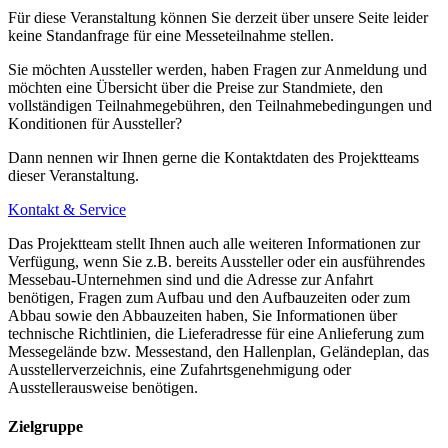
Für diese Veranstaltung können Sie derzeit über unsere Seite leider
Ab Hannover Hbf über Stationen Kröpcke, Aegidientorplatz,
keine Standanfrage für eine Messeteilnahme stellen.
Altenbekener Damm, Bothmerstraße U-Bahn-Linie 8
Sie möchten Aussteller werden, haben Fragen zur Anmeldung und
möchten eine Übersicht über die Preise zur Standmiete, den
Stadtbahnlinie 6 - Eingang OST 3
vollständigen Teilnahmegebühren, den Teilnahmebedingungen und
Über Stationen Kröpcke, Aegidientorplatz, Braunschweiger
Konditionen für Aussteller?
Platz, Bult, Tierärztliche Hochschule, Kronsberg U-Bahn-Linien
Dann nennen wir Ihnen gerne die Kontaktdaten des Projektteams
6
dieser Veranstaltung.
Kontakt & Service
Buslinien 340 und 341 - Eingang Süd + West 1
Das Projektteam stellt Ihnen auch alle weiteren Informationen zur
Haltepunkt Gutenbergstraße (Eingang Süd) und Haltepunkt
Verfügung, wenn Sie z.B. bereits Aussteller oder ein ausführendes
Messe/Laatzen (Eingang West 1) Aus Rethen, Pattensen und
Messebau-Unternehmen sind und die Adresse zur Anfahrt
benötigen, Fragen zum Aufbau und den Aufbauzeiten oder zum
Laatzen
Abbau sowie den Abbauzeiten haben, Sie Informationen über
technische Richtlinien, die Lieferadresse für eine Anlieferung zum
Messegelände bzw. Messestand, den Hallenplan, Geländeplan, das
Ausstellerverzeichnis, eine Zufahrtsgenehmigung oder
Wie komme ich vom Flughafen zum Messegelände in Hannover?
Ausstellerausweise benötigen.
Flugpläne
Zielgruppe
Aktuelle Flugpläne finden Sie auf den Websites des Flughafens