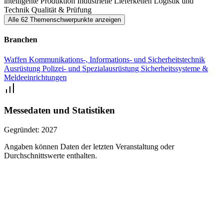
intelligente Produktion
Industrielle Lieferketten
Logistik und
Technik
Qualität & Prüfung
landgestützten Systemen.
Alle 62 Themenschwerpunkte anzeigen
Naval
Branchen
Erkunden Sie die Technologie-Trends die zukünftige Marine-
Operationen mitgestalten werden.
Waffen
Kommunikations-, Informations- und Sicherheitstechnik
Ausrüstung
Polizei- und Spezialausrüstung
Sicherheitssysteme &
Meldeeinrichtungen
Cyber & Information
In der Cyber & Information Zone werden Innovationen in den
Bereichen IT-Services, digitale Verteidigung, Cybersicherheit,
Messedaten und Statistiken
Elektronische Kampfführung, Führung und
Gegründet:
2027
Informationsüberlegenheit vorgestellt.
Angaben können Daten der letzten Veranstaltung oder
Joint Support Systems
Durchschnittswerte enthalten.
In der Joint Support Zone werden Schlüsseltechnologien und -
lösungen für die umfassende Unterstützung moderner
Streitkräfte zusammengeführt.
Regional Pavilions