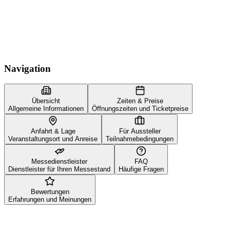
12 Ladesäulen auf dem Parkplatz Nord 4
10 Ladesäulen auf dem Parkplatz Süd 32
14 Ladesäulen auf den Parkplatz West 34
17 Ladesäulen auf dem Parkplatz West 40/41
Navigation
Übersicht
Zeiten & Preise
Allgemeine Informationen
Öffnungszeiten und Ticketpreise
Anfahrt & Lage
Für Aussteller
Veranstaltungsort und Anreise
Teilnahmebedingungen
Messedienstleister
FAQ
Dienstleister für Ihren Messestand
Häufige Fragen
Bewertungen
Erfahrungen und Meinungen