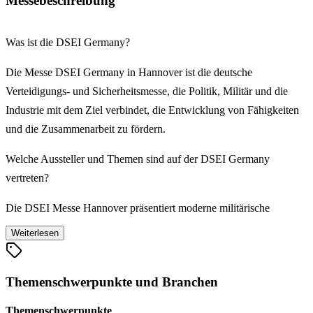
Messebeschreibung
Was ist die DSEI Germany?
Die Messe DSEI Germany in Hannover ist die deutsche
Verteidigungs- und Sicherheitsmesse, die Politik, Militär und die
Industrie mit dem Ziel verbindet, die Entwicklung von Fähigkeiten
und die Zusammenarbeit zu fördern.
Welche Aussteller und Themen sind auf der DSEI Germany
vertreten?
Die DSEI Messe Hannover präsentiert moderne militärische
Ausrüstungen, Rüstungsgüter, Technologien, Produkte, Verfahren
Weiterlesen
und Materialien, die zur Gewährleistung der nationalen
Verteidigungsfähigkeit, der Bündnisfähigkeit und der geopolitischen
Themenschwerpunkte und Branchen
Sicherheit benötigt werden.
Themenschwerpunkte