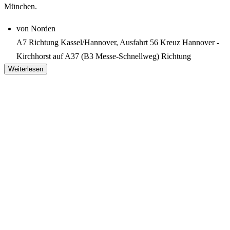
München.
von Norden
A7 Richtung Kassel/Hannover, Ausfahrt 56 Kreuz Hannover -
Kirchhorst auf A37 (B3 Messe-Schnellweg) Richtung
Weiterlesen
Hannover/Messe
von Osten
A2 Richtung Magdeburg/Hannover/Dortmund, Ausfahrt 47
Kreuz Hannover-Buchholz auf A37 (B3 Messe-Schnellweg)
Richtung Hannover/Messe
von Süden
A7 Richtung Hannover/Hamburg, Ausfahrt 60 Dreieck
Hannover-Süd auf A37 (B3 Messe-Schnellweg) Richtung
Hannover/Messe
von Westen