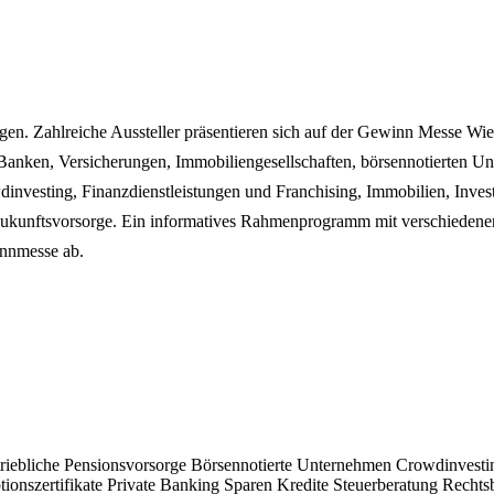
gen. Zahlreiche Aussteller präsentieren sich auf der Gewinn Messe Wi
nken, Versicherungen, Immobiliengesellschaften, börsennotierten Unt
investing, Finanzdienstleistungen und Franchising, Immobilien, Investm
kunftsvorsorge. Ein informatives Rahmenprogramm mit verschiedenen
innmesse ab.
riebliche Pensionsvorsorge
Börsennotierte Unternehmen
Crowdinvest
tionszertifikate
Private Banking
Sparen
Kredite
Steuerberatung
Rechts