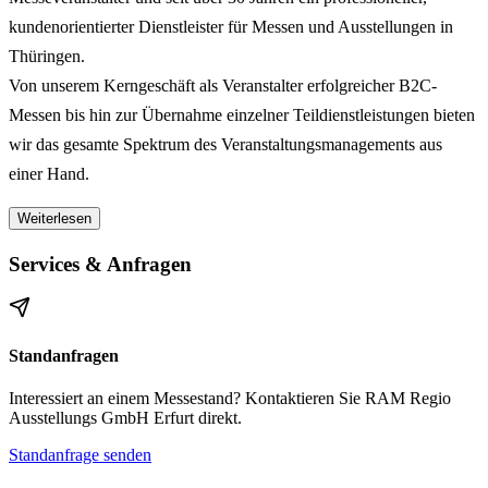
kundenorientierter Dienstleister für
Messen und Ausstellungen in
Thüringen
.
Von unserem Kerngeschäft als Veranstalter erfolgreicher
B2C-
Messen
bis hin zur Übernahme einzelner
Teildienstleistungen
bieten
wir das gesamte Spektrum des
Veranstaltungsmanagements
aus
einer Hand.
Weiterlesen
Als
familiengeführtes Unternehmen
stehen für uns der persönliche
Kontakt, Verlässlichkeit und ein partnerschaftliches,
Services & Anfragen
freundschaftliches Verhältnis zu unseren Kunden stets im
Mittelpunkt.
Standanfragen
Wir laden Sie herzlich ein, mehr über unsere Leistungen und die
Philosophie unseres Unternehmens zu erfahren.
Interessiert an einem Messestand? Kontaktieren Sie RAM Regio
Ausstellungs GmbH Erfurt direkt.
Standanfrage senden
RAM Regio – Unsere Aufgabe und unser Engagement