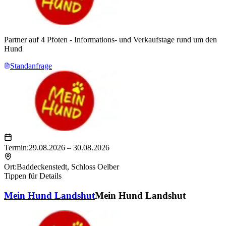
Top Konditionen
: bereits ab 6 qm Standgröße
Crossmediale Werbung
: Flyer, Zeitungen, Plakate, Radio,
Mailings, Internet
Partner auf 4 Pfoten - Informations- und Verkaufstage rund um den
Hund
Kostenlose Präsentation
: Teilnahme an Vorträgen und
Standanfrage
Showprogramm inklusive
Netzwerk & Eigenwerbung
: neue Kontakte knüpfen, Ihr
Unternehmen vorstellen und Geschäfte fördern
Großes Rahmenprogramm
: an allen Veranstaltungstagen
Unterhaltung, Vorträge und Shows
Termin:
29.08.2026 – 30.08.2026
Sichere dir rechtzeitig einen noch freien Platz für deinen Messestand
in der Stadt deiner Wahl auf einer unserer Mein-Hund-Messen.
Ort:
Baddeckenstedt
,
Schloss Oelber
Tippen für Details
Mein Hund Landshut
Mein Hund Landshut