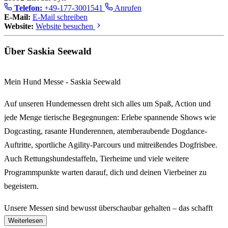
Telefon:
+49-177-3001541
Anrufen
E-Mail:
E-Mail schreiben
Website:
Website besuchen
Über Saskia Seewald
Mein Hund Messe - Saskia Seewald
Auf unseren Hundemessen dreht sich alles um Spaß, Action und
jede Menge tierische Begegnungen: Erlebe spannende Shows wie
Dogcasting, rasante Hunderennen, atemberaubende Dogdance-
Auftritte, sportliche Agility-Parcours und mitreißendes Dogfrisbee.
Auch Rettungshundestaffeln, Tierheime und viele weitere
Programmpunkte warten darauf, dich und deinen Vierbeiner zu
begeistern.
Unsere Messen sind bewusst überschaubar gehalten – das schafft
Weiterlesen
eine entspannte Atmosphäre und macht es dir leicht, ins Gespräch zu