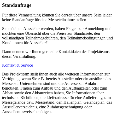
mit der S-Bahn S2 (Richtung Pirna) bis Bahnhof Mitte
Standanfrage
mit der Straßenbahnlinie 6 (Richtung Wölfnitz) bis Bahnhof
Für diese Veranstaltung können Sie derzeit über unsere Seite leider
Mitte
keine Standanfrage für eine Messeteilnahme stellen.
ab Bahnhof Mitte weiter mit Straßenbahnlinie 10 (Richtung
Sie möchten Aussteller werden, haben Fragen zur Anmeldung und
MESSE DRESDEN)
möchten eine Übersicht über die Preise zur Standmiete, den
vollständigen Teilnahmegebühren, den Teilnahmebedingungen und
Konditionen für Aussteller?
ab Zentrum/Postplatz:
Dann nennen wir Ihnen gerne die Kontaktdaten des Projektteams
mit den Straßenbahnlinien 1 (Richtung Leutewitz), 2 (Richtung
dieser Veranstaltung.
Gorbitz), Buslinie 94 (Richtung Cossebaude/Niederwartha) bis
Kontakt & Service
Bahnhof Mitte
Das Projektteam stellt Ihnen auch alle weiteren Informationen zur
ab Bahnhof Mitte weiter mit Straßenbahnlinie 10 (Richtung
Verfügung, wenn Sie z.B. bereits Aussteller oder ein ausführendes
Messebau-Unternehmen sind und die Adresse zur Anfahrt
MESSE DRESDEN)
benötigen, Fragen zum Aufbau und den Aufbauzeiten oder zum
Abbau sowie den Abbauzeiten haben, Sie Informationen über
technische Richtlinien, die Lieferadresse für eine Anlieferung zum
Messegelände bzw. Messestand, den Hallenplan, Geländeplan, das
Mit dem Flugzeug
Ausstellerverzeichnis, eine Zufahrtsgenehmigung oder
Ausstellerausweise benötigen.
Es bestehen sehr gute Nonstop-Verbindungen zwischen Dresden