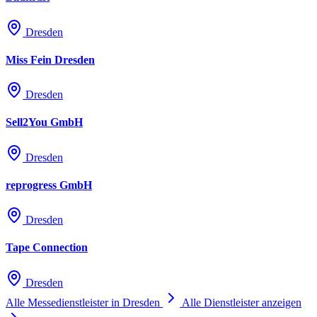
Ein entsprechender Parkplatz befindet sich an der Pieschener Allee
Dresden
18 etwa 10 Minuten Fußweg vom Messegelände entfernt.
Miss Fein Dresden
Dresden
Sell2You GmbH
Dresden
reprogress GmbH
Dresden
Tape Connection
Dresden
Alle Messedienstleister in Dresden
Alle Dienstleister anzeigen