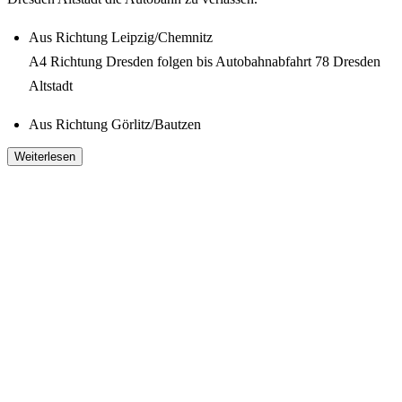
Aus Richtung Leipzig/Chemnitz
A4 Richtung Dresden folgen bis Autobahnabfahrt 78 Dresden
Altstadt
Aus Richtung Görlitz/Bautzen
A4 Richtung Dresden folgen bis Autobahnabfahrt 79 Dresden
Weiterlesen
Neustadt
Aus Richtung Berlin
A13 Richtung Dresden bis Dreieck Dresden Nord
A4 Richtung Dresden folgen bis Autobahnabfahrt 79 Dresden
Neustadt
Aus Richtung Pirna
A17 Richtung Dresden folgen bis Autobahnabfahrt 4 Dresden-
Prohlis