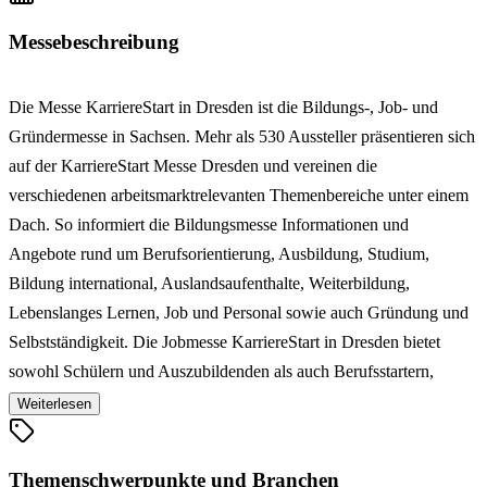
Messebeschreibung
Die Messe KarriereStart in Dresden ist die Bildungs-, Job- und
Gründermesse in Sachsen. Mehr als 530 Aussteller präsentieren sich
auf der KarriereStart Messe Dresden und vereinen die
verschiedenen arbeitsmarktrelevanten Themenbereiche unter einem
Dach. So informiert die Bildungsmesse Informationen und
Angebote rund um Berufsorientierung, Ausbildung, Studium,
Bildung international, Auslandsaufenthalte, Weiterbildung,
Lebenslanges Lernen, Job und Personal sowie auch Gründung und
Selbstständigkeit. Die Jobmesse KarriereStart in Dresden bietet
sowohl Schülern und Auszubildenden als auch Berufsstartern,
Profis, Quer- und Wiedereinsteigern vielfältige Gesprächs- und
Weiterlesen
Bewerbungsmöglichkeiten zur beruflichen Planung in jeder
Bildungs-, Studien- und Karrierephase.
Themenschwerpunkte und Branchen