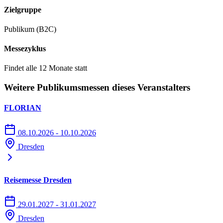
Zielgruppe
und Flughäfen in Deutschland (Frankfurt, Düsseldorf, München),
der Schweiz und der Niederlande.
Publikum (B2C)
der Bahnhof Dresden-Flughafen befindet sich im Tiefgeschoss
Messezyklus
des Terminal-Gebäudes
Findet alle 12 Monate statt
Rhythmus: alle 30 Minuten
Weitere Publikumsmessen dieses Veranstalters
mit der S-Bahn S2 (Richtung Heidenau/Innenstadt) bis Bahnhof
Mitte
FLORIAN
ab Bahnhof Mitte weiter mit Straßenbahnlinie 10 (Richtung
08.10.2026 - 10.10.2026
MESSE DRESDEN)
Dresden
Ausstieg: Haltestelle "Messering, HALLE 1" oder Haltestelle
"MESSE DRESDEN" (bitte informieren Sie sich über die
Reisemesse Dresden
jeweilige Eingangssituation)
29.01.2027 - 31.01.2027
Dresden
Parkplätze