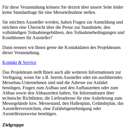
Sonderfahrpreis (Taxi-Pauschale) von jeweils 25,00 EUR.
Für diese Veranstaltung können Sie derzeit über unsere Seite leider
keine Standanfrage für eine Messeteilnahme stellen.
Sie möchten Aussteller werden, haben Fragen zur Anmeldung und
Parkplätze
möchten eine Übersicht über die Preise zur Standmiete, den
vollständigen Teilnahmegebühren, den Teilnahmebedingungen und
Konditionen für Aussteller?
Über die Ausfahrt 29 Messe/Arena, erreichen Sie die beiden
Großparkplätze P1/P2.
Dann nennen wir Ihnen gerne die Kontaktdaten des Projektteams
dieser Veranstaltung.
Ein kostenloser Busshuttle bringt Sie direkt zu den Eingängen.
Kontakt & Service
Für Parkplätze für Journalisten gelten teilweise abweichende
Das Projektteam stellt Ihnen auch alle weiteren Informationen zur
Regelungen, diese entnehmen Sie bitte den jeweiligen
Verfügung, wenn Sie z.B. bereits Aussteller oder ein ausführendes
Presseinformationen der Messeportale.
Messebau-Unternehmen sind und die Adresse zur Anfahrt
benötigen, Fragen zum Aufbau und den Aufbauzeiten oder zum
Abbau sowie den Abbauzeiten haben, Sie Informationen über
technische Richtlinien, die Lieferadresse für eine Anlieferung zum
Messegelände bzw. Messestand, den Hallenplan, Geländeplan, das
Parkplätze für Menschen mit Behinderungen
Ausstellerverzeichnis, eine Zufahrtsgenehmigung oder
Ausstellerausweise benötigen.
In der Arena-Straße, direkt vor dem Eingang Nord, hält die Messe
Düsseldorf reservierte Behindertenparkplätze (für Personen, die im
Zielgruppe