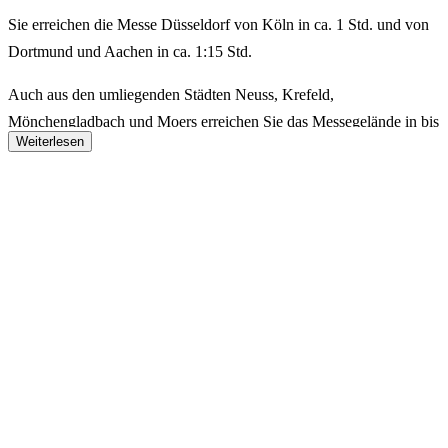
Sie erreichen die Messe Düsseldorf von Köln in ca. 1 Std. und von
Dortmund und Aachen in ca. 1:15 Std.
Auch aus den umliegenden Städten Neuss, Krefeld,
Mönchengladbach und Moers erreichen Sie das Messegelände in bis
Weiterlesen
zu 30 Minuten.
Mit den öffentlichen Verkehrsmitteln (ÖPNV)
Die Stadtbahn U78 MERKUR SPIEL-ARENA/Messe Nord und
U79 Messe Ost (Ausstieg: Messe Ost/Stockumer Kirchstr.) sowie
der Bus 722 (Ausstieg: Messe Ost oder Messe Süd / CCD) bringen
Sie direkt und bequem zur Messe.
Wichtige Umsteigepunkte in Düsseldorf sind "Hauptbahnhof" und
"Heinrich-Heine-Allee". Von hier aus sind fast alle Ziele in und um
Düsseldorf erreichbar.