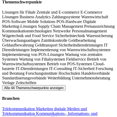
Themenschwerpunkte
Preisschilder gehören zu den modernen Technologien, die den
Handel prägen und auf der EuroCIS gezeigt werden. Diese
Lösungen für Filiale
Zentrale und E-commerce
E-Commerce
Lösungen
Business Analytics
Zahlungssysteme
Warenwirtschaft
Innovationen bieten Händlerinnen und Händlern die Möglichkeit,
POS-Software
Mobile Solutions
POS-Hardware
Digitale
ihre Effizienz zu steigern und gleichzeitig personalisierte
Marketing-Lösungen
Supply Chain Management
Preisauszeichnung
Kommunikationstechnologien
Netzwerke
Personalmanagement
Einkaufserlebnisse für ihre Kundinnen und Kunden zu schaffen.
Wägetechnik und Food Service
Sicherheitstechnik
Warensicherung
Überwachungsanlagen
Zutrittskontrolle
Geldbearbeitung
Retail Tech entwickelt sich zunehmend zur tragenden Säule im
Geldaufbewahrung
Geldtransport
Sicherheitsdienstleistungen
IT
Bereich Connected Commerce – der nahtlosen Verknüpfung von
Dienstleistungen
Implementierung von Warenwirtschaftssystemen
Implementierung von POS-Lösungen
Wartung von zentralen
stationärem Handel, E-Commerce und Mobile Commerce. Die
Systemen
Wartung von Filialsystemen
Fieldservice
Betrieb von
EuroCIS bildet diese Verschmelzung eindrucksvoll ab und zeigt,
Warenwirtschaftssystemen
Betrieb von POS-Systemen
Cloud-
basierte IT-Dienstleistungen
IT-Consulting
IT-Sicherheit
Forschung
wie Technologien kanalübergreifende Kundenerlebnisse möglich
und Beratung
Forschungsinstitute
Hochschulen
Handelsverbände
machen.
Standardisierungsverbände
Weiterbildung
Unternehmensberatung
Verlage
Zeitschriften
Alle 44 Themenschwerpunkte anzeigen
Stages, Sonderflächen, Events und Vieles mehr
Branchen
Die Fachmesse EuroCIS wird von einem starken und umfassenden
Rahmenprogramm begleitet, das sich mit In-Store-Technologien,
Telekommunikation
Marketing
digitale Medien und
Telekommunikation
Kommunikations-, Informations- und
Omnichannel-Innovationen und Best Practices aus der Praxis