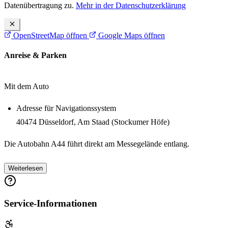
Datenübertragung zu.
Mehr in der Datenschutzerklärung
OpenStreetMap öffnen
Google Maps öffnen
Anreise & Parken
Mit dem Auto
Adresse für Navigationssystem
40474 Düsseldorf, Am Staad (Stockumer Höfe)
Die Autobahn A44 führt direkt am Messegelände entlang.
Sie erreichen die Messe Düsseldorf von Köln in ca. 1 Std. und von
Weiterlesen
Dortmund und Aachen in ca. 1:15 Std.
Auch aus den umliegenden Städten Neuss, Krefeld,
Service-Informationen
Mönchengladbach und Moers erreichen Sie das Messegelände in bis