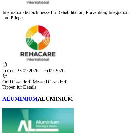
anreisen, bieten die Messe Düsseldorf auf dem Messeparkplatz P1
ein zu Veranstaltungen nutzbares Caravan Center an.
Internationale Fachmesse für Rehabilitation, Prävention, Integration
und Pflege
Die Übernachtung ist nur mit gültiger Eintrittskarte zur
Veranstaltung gestattet. In einem eingefriedeten Bereich gibt es
Duschen, Toiletten und Müllentsorgung. Der Zugang zu den
Anlagen ist über ein Codeschloss möglich.
Termin:
23.09.2026 – 26.09.2026
Ort:
Düsseldorf
,
Messe Düsseldorf
Tippen für Details
ALUMINIUM
ALUMINIUM