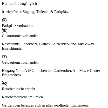
zu 30 Minuten.
Barrierefrei zugänglich
barrierefreier Zugang, Toiletten & Parkplätze
Mit den öffentlichen Verkehrsmitteln (ÖPNV)
Parkplatz vorhanden
Die Stadtbahn U78 MERKUR SPIEL-ARENA/Messe Nord und
U79 Messe Ost (Ausstieg: Messe Ost/Stockumer Kirchstr.) sowie
Gastronomie vorhanden
der Bus 722 (Ausstieg: Messe Ost oder Messe Süd / CCD) bringen
Restaurants, Snackbars, Bistros, Selfservice- und Take-away
Einrichtungen
Sie direkt und bequem zur Messe.
Wichtige Umsteigepunkte in Düsseldorf sind "Hauptbahnhof" und
Geldautomat vorhanden
"Heinrich-Heine-Allee". Von hier aus sind fast alle Ziele in und um
Eingang Nord A (EG - neben der Garderobe), Am Messe Center
Düsseldorf erreichbar.
Erdgeschoss
Während der Messe bietet die Rheinbahn zusätzlich den Flughafen-
Rauchen nicht erlaubt
Shuttlebus 896 an.
Raucherbereiche im Freien
Garderoben befinden sich in allen geöffneten Eingängen.
Mit dem Flugzeug