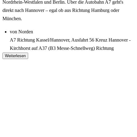
Nordrhein-Westfalen und Berlin. Über die Autobahn A7 geht's
direkt nach Hannover – egal ob aus Richtung Hamburg oder
München.
von Norden
A7 Richtung Kassel/Hannover, Ausfahrt 56 Kreuz Hannover -
Kirchhorst auf A37 (B3 Messe-Schnellweg) Richtung
Weiterlesen
Hannover/Messe
von Osten
A2 Richtung Magdeburg/Hannover/Dortmund, Ausfahrt 47
Kreuz Hannover-Buchholz auf A37 (B3 Messe-Schnellweg)
Richtung Hannover/Messe
von Süden
A7 Richtung Hannover/Hamburg, Ausfahrt 60 Dreieck
Hannover-Süd auf A37 (B3 Messe-Schnellweg) Richtung
Hannover/Messe