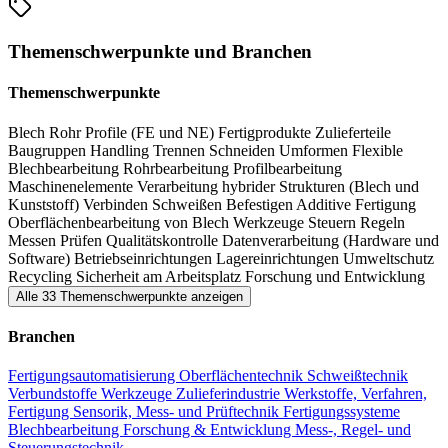
Qualitätssicherung, Betriebseinrichtung und Forschung &
Entwicklung. Die Blechmesse EuroBLECH Hannover präsentiert
Themenschwerpunkte und Branchen
innovative Produkte und intelligente Lösungen und ist der
wichtigste Marktplatz dieses Industriezweiges für weltweite
Themenschwerpunkte
Geschäfte und Plattform für Ideen und Know-how.
Blech
Rohr
Profile (FE und NE)
Fertigprodukte
Zulieferteile
Baugruppen
Handling
Trennen
Schneiden
Umformen
Flexible
Blechbearbeitung
Rohrbearbeitung
Profilbearbeitung
Maschinenelemente
Verarbeitung hybrider Strukturen (Blech und
Kunststoff)
Verbinden
Schweißen
Befestigen
Additive Fertigung
Oberflächenbearbeitung von Blech
Werkzeuge
Steuern
Regeln
Messen
Prüfen
Qualitätskontrolle
Datenverarbeitung (Hardware und
Software)
Betriebseinrichtungen
Lagereinrichtungen
Umweltschutz
Recycling
Sicherheit am Arbeitsplatz
Forschung und Entwicklung
Alle 33 Themenschwerpunkte anzeigen
Branchen
Fertigungsautomatisierung
Oberflächentechnik
Schweißtechnik
Verbundstoffe
Werkzeuge
Zulieferindustrie
Werkstoffe, Verfahren,
Fertigung
Sensorik, Mess- und Prüftechnik
Fertigungssysteme
Blechbearbeitung
Forschung & Entwicklung
Mess-, Regel- und
Steuerungstechnik