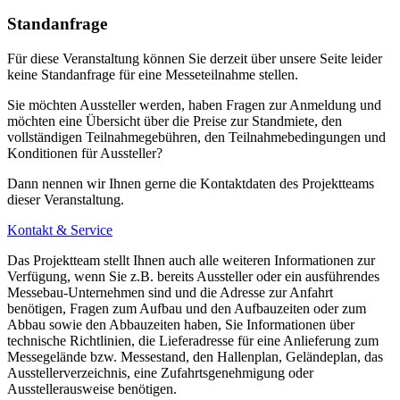
Stadtbahn & Bus
Standanfrage
Stadtbahnlinie 8 - Eingänge NORD 1 + 2
Für diese Veranstaltung können Sie derzeit über unsere Seite leider
Ab Hannover Hbf über Stationen Kröpcke, Aegidientorplatz,
keine Standanfrage für eine Messeteilnahme stellen.
Altenbekener Damm, Bothmerstraße U-Bahn-Linie 8
Sie möchten Aussteller werden, haben Fragen zur Anmeldung und
möchten eine Übersicht über die Preise zur Standmiete, den
Stadtbahnlinie 6 - Eingang OST 3
vollständigen Teilnahmegebühren, den Teilnahmebedingungen und
Über Stationen Kröpcke, Aegidientorplatz, Braunschweiger
Konditionen für Aussteller?
Platz, Bult, Tierärztliche Hochschule, Kronsberg U-Bahn-Linien
Dann nennen wir Ihnen gerne die Kontaktdaten des Projektteams
6
dieser Veranstaltung.
Kontakt & Service
Buslinien 340 und 341 - Eingang Süd + West 1
Das Projektteam stellt Ihnen auch alle weiteren Informationen zur
Haltepunkt Gutenbergstraße (Eingang Süd) und Haltepunkt
Verfügung, wenn Sie z.B. bereits Aussteller oder ein ausführendes
Messe/Laatzen (Eingang West 1) Aus Rethen, Pattensen und
Messebau-Unternehmen sind und die Adresse zur Anfahrt
benötigen, Fragen zum Aufbau und den Aufbauzeiten oder zum
Laatzen
Abbau sowie den Abbauzeiten haben, Sie Informationen über
technische Richtlinien, die Lieferadresse für eine Anlieferung zum
Messegelände bzw. Messestand, den Hallenplan, Geländeplan, das
Ausstellerverzeichnis, eine Zufahrtsgenehmigung oder
Wie komme ich vom Flughafen zum Messegelände in Hannover?
Ausstellerausweise benötigen.