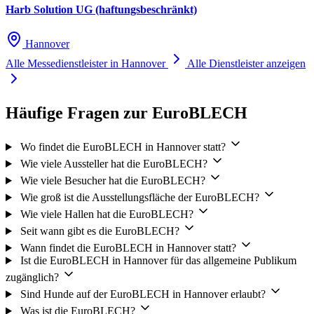
ebenfalls unmittelbar vor dem Fluggastgebäude und zwar auf der
Harb Solution UG (haftungsbeschränkt)
Ankunftsebene zwischen den Terminals A und B.
Hannover
Darüber hinaus gelangen Sie mit der S-Bahn Linie 5 vom Flughafen
Alle Messedienstleister in Hannover
Alle Dienstleister anzeigen
zum Hauptbahnhof.
Häufige Fragen zur EuroBLECH
Wo kann ich am Messegelände in Hannover parken?
Wo findet die EuroBLECH in Hannover statt?
Teile der kostenpflichtigen Parkplätze außerhalb des Messegeländes
Wie viele Aussteller hat die EuroBLECH?
sind als Sonderparkplätze für Gehbehinderte reserviert. Diese
Wie viele Besucher hat die EuroBLECH?
Wie groß ist die Ausstellungsfläche der EuroBLECH?
Sonderparkplätze liegen in unmittelbarer Nähe der jeweils
Wie viele Hallen hat die EuroBLECH?
geöffneten Messe-Eingänge und sind zu den Messen und
Seit wann gibt es die EuroBLECH?
Ausstellungen besonders gekennzeichnet.
Wann findet die EuroBLECH in Hannover statt?
Ist die EuroBLECH in Hannover für das allgemeine Publikum
Gibt es an der Messe Hannover Ladestationen für Elektrofahrzeuge?
zugänglich?
Sind Hunde auf der EuroBLECH in Hannover erlaubt?
Während der Veranstaltungen stehen Ihnen insgesamt bis zu 53
Was ist die EuroBLECH?