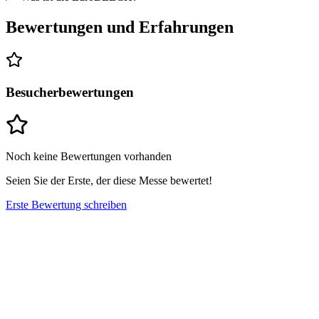
Ladesäulen eingangsnah zur Verfügung. Diese teilen sich wie folgt
auf:
Bewertungen und Erfahrungen
12 Ladesäulen auf dem Parkplatz Nord 4
10 Ladesäulen auf dem Parkplatz Süd 32
Besucherbewertungen
14 Ladesäulen auf den Parkplatz West 34
17 Ladesäulen auf dem Parkplatz West 40/41
Noch keine Bewertungen vorhanden
Seien Sie der Erste, der diese Messe bewertet!
Erste Bewertung schreiben