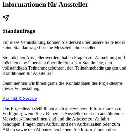
Informationen für Aussteller
Aussteller- und Besucherparkplätzen. Die Parkplätze sind optimal
an unsere Eingänge angebunden.
Standanfrage
Ladestationen für Elektroautos
Für diese Veranstaltung können Sie derzeit über unsere Seite leider
Im Umfeld der Koelnmesse stehen Ihnen öffentliche Ladestationen
keine Standanfrage für eine Messeteilnahme stellen.
zur Verfügung, die Standorte sind unter www.tanke-netzwerk.de
Sie möchten Aussteller werden, haben Fragen zur Anmeldung und
abrufbar.
möchten eine Übersicht über die Preise zur Standmiete, den
vollständigen Teilnahmegebühren, den Teilnahmebedingungen und
Konditionen für Aussteller?
Dann nennen wir Ihnen gerne die Kontaktdaten des Projektteams
dieser Veranstaltung.
Kontakt & Service
Das Projektteam stellt Ihnen auch alle weiteren Informationen zur
Verfügung, wenn Sie z.B. bereits Aussteller oder ein ausführendes
Messebau-Unternehmen sind und die Adresse zur Anfahrt
benötigen, Fragen zum Aufbau und den Aufbauzeiten oder zum
Abbau sowie den Abbauzeiten haben, Sie Informationen über