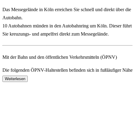
Das Messegelände in Köln erreichen Sie schnell und direkt über die
Autobahn.
10 Autobahnen münden in den Autobahnring um Köln. Dieser führt
Sie kreuzungs- und ampelfrei direkt zum Messegelände.
Mit der Bahn und den öffentlichen Verkehrsmitteln (ÖPNV)
Die folgenden ÖPNV-Haltestellen befinden sich in fußläufiger Nähe
zum Messegelände.
Weiterlesen
Eingang Süd
S-Bahn-Haltestelle “Köln Messe/Deutz”: Linien S6, S11, S12,
S19
Straßen- und U-Bahn-Haltestelle “Köln, Bf Messe/Deutz (U)”:
Linien 1 und 9