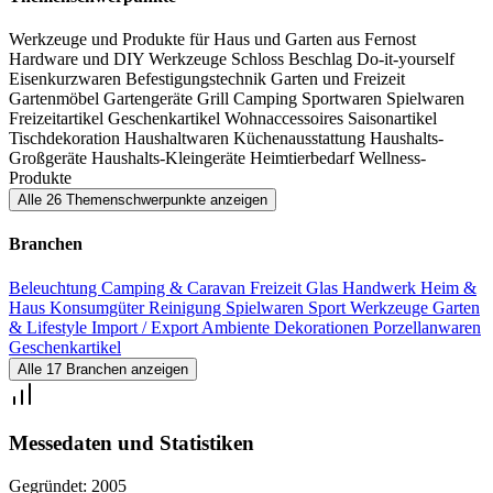
Kommunikationsplattform, die das Angebot der Wachstumsmärkte
Werkzeuge und Produkte für Haus und Garten aus Fernost
in Asien mit der steigenden Nachfrage aus Europa und Nordamerika
Hardware und DIY
Werkzeuge
Schloss
Beschlag
Do-it-yourself
in komprimierter Form zusammenführt.
Eisenkurzwaren
Befestigungstechnik
Garten und Freizeit
Gartenmöbel
Gartengeräte
Grill
Camping
Sportwaren
Spielwaren
Freizeitartikel
Geschenkartikel
Wohnaccessoires
Saisonartikel
Tischdekoration
Haushaltwaren
Küchenausstattung
Haushalts-
Großgeräte
Haushalts-Kleingeräte
Heimtierbedarf
Wellness-
Produkte
Alle 26 Themenschwerpunkte anzeigen
Branchen
Beleuchtung
Camping & Caravan
Freizeit
Glas
Handwerk
Heim &
Haus
Konsumgüter
Reinigung
Spielwaren
Sport
Werkzeuge
Garten
& Lifestyle
Import / Export
Ambiente
Dekorationen
Porzellanwaren
Geschenkartikel
Alle 17 Branchen anzeigen
Messedaten und Statistiken
Gegründet:
2005