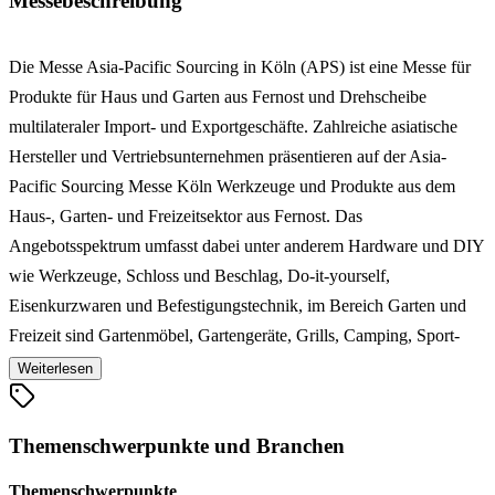
Messebeschreibung
Die Messe Asia-Pacific Sourcing in Köln (APS) ist eine Messe für
Produkte für Haus und Garten aus Fernost und Drehscheibe
multilateraler Import- und Exportgeschäfte. Zahlreiche asiatische
Hersteller und Vertriebsunternehmen präsentieren auf der Asia-
Pacific Sourcing Messe Köln Werkzeuge und Produkte aus dem
Haus-, Garten- und Freizeitsektor aus Fernost. Das
Angebotsspektrum umfasst dabei unter anderem Hardware und DIY
wie Werkzeuge, Schloss und Beschlag, Do-it-yourself,
Eisenkurzwaren und Befestigungstechnik, im Bereich Garten und
Freizeit sind Gartenmöbel, Gartengeräte, Grills, Camping, Sport-
und Spielwaren sowie Freizeit-, Geschenk- und Saisonartikel,
Weiterlesen
Wohnaccessoires, Tischdekoration und Haushaltwaren,
Küchenausstattung, Haushalts-Groß- und Kleingeräte und auch
Themenschwerpunkte und Branchen
Heimtierbedarf und Wellness-Produkte zu finden. Die Asia-Pacific
Sourcing Köln präsentiert sich als als Order- und
Themenschwerpunkte