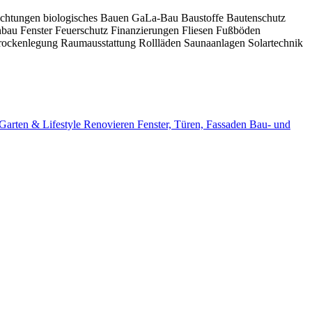
ichtungen
biologisches Bauen
GaLa-Bau
Baustoffe
Bautenschutz
nbau
Fenster
Feuerschutz
Finanzierungen
Fliesen
Fußböden
rockenlegung
Raumausstattung
Rollläden
Saunaanlagen
Solartechnik
Garten & Lifestyle
Renovieren
Fenster, Türen, Fassaden
Bau- und