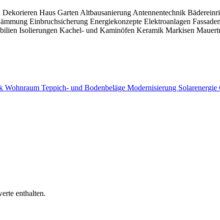
n
Dekorieren
Haus
Garten
Altbausanierung
Antennentechnik
Bädereinr
ämmung
Einbruchsicherung
Energiekonzepte
Elektroanlagen
Fassade
bilien
Isolierungen
Kachel- und Kaminöfen
Keramik
Markisen
Mauert
ik
Wohnraum
Teppich- und Bodenbeläge
Modernisierung
Solarenergie
erte enthalten.