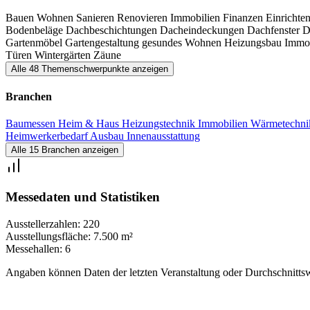
Bauen
Wohnen
Sanieren
Renovieren
Immobilien
Finanzen
Einrichte
Bodenbeläge
Dachbeschichtungen
Dacheindeckungen
Dachfenster
D
Gartenmöbel
Gartengestaltung
gesundes Wohnen
Heizungsbau
Immo
Türen
Wintergärten
Zäune
Alle 48 Themenschwerpunkte anzeigen
Branchen
Baumessen
Heim & Haus
Heizungstechnik
Immobilien
Wärmetechn
Heimwerkerbedarf
Ausbau
Innenausstattung
Alle 15 Branchen anzeigen
Messedaten und Statistiken
Ausstellerzahlen:
220
Ausstellungsfläche:
7.500 m²
Messehallen:
6
Angaben können Daten der letzten Veranstaltung oder Durchschnittsw