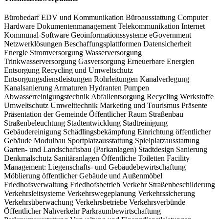
Bürobedarf
EDV und Kommunikation
Büroausstattung
Computer
Hardware
Dokumentenmanagement
Telekommunikation
Internet
Kommunal-Software
Geoinformationssysteme
eGovernment
Netzwerklösungen
Beschaffungsplattformen
Datensicherheit
Energie
Stromversorgung
Wasserversorgung
Trinkwasserversorgung
Gasversorgung
Erneuerbare Energien
Entsorgung
Recycling und Umweltschutz
Entsorgungsdienstleistungen
Rohrleitungen
Kanalverlegung
Kanalsanierung
Armaturen
Hydranten
Pumpen
Abwasserreinigungstechnik
Abfallentsorgung
Recycling
Werkstoffe
Umweltschutz
Umwelttechnik
Marketing und Tourismus
Präsente
Präsentation der Gemeinde
Öffentlicher Raum
Straßenbau
Straßenbeleuchtung
Stadtentwicklung
Stadtreinigung
Gebäudereinigung
Schädlingsbekämpfung
Einrichtung öffentlicher
Gebäude
Modulbau
Sportplatzausstattung
Spielplatzausstattung
Garten- und Landschaftsbau (Parkanlagen)
Stadtdesign
Sanierung
Denkmalschutz
Sanitäranlagen
Öffentliche Toiletten
Facility
Management: Liegenschafts- und Gebäudebewirtschaftung
Möblierung öffentlicher Gebäude und Außenmöbel
Friedhofsverwaltung
Friedhofsbetrieb
Verkehr
Straßenbeschilderung
Verkehrsleitsysteme
Verkehrswegeplanung
Verkehrssicherung
Verkehrsüberwachung
Verkehrsbetriebe
Verkehrsverbünde
Öffentlicher Nahverkehr
Parkraumbewirtschaftung