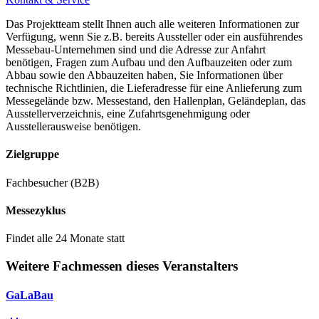
Das Projektteam stellt Ihnen auch alle weiteren Informationen zur
6.500 Parkplätze befinden sich im Fußwegbereich, 3.000 davon
Verfügung, wenn Sie z.B. bereits Aussteller oder ein ausführendes
in einem Parkhaus.
Messebau-Unternehmen sind und die Adresse zur Anfahrt
benötigen, Fragen zum Aufbau und den Aufbauzeiten oder zum
Weitere Parkmöglichkeiten gibt es in der direkten Umgebung,
Abbau sowie den Abbauzeiten haben, Sie Informationen über
technische Richtlinien, die Lieferadresse für eine Anlieferung zum
die in wenigen Minuten bequem per Shuttle-Bus erreichbar sind.
Messegelände bzw. Messestand, den Hallenplan, Geländeplan, das
Ausstellerverzeichnis, eine Zufahrtsgenehmigung oder
Parkleitsystem
Ausstellerausweise benötigen.
Das mehrfach ausgezeichnete "dynamische Verkehrsleitsystem und
Zielgruppe
Parkleitsystem Messe/Stadion/Arena" ermittelt laufend die aktuelle
Fachbesucher (B2B)
Verkehrsbelastung auf den Zufahrtstraßen rund um das
Messezentrum und leitet Sie auf freie Verkehrswege und zu Ihrem
Messezyklus
Parkplatz.
Findet alle 24 Monate statt
Weitere Fachmessen dieses Veranstalters
Gibt es an der NürnbergMesse Ladestationen für Elektrofahrzeuge?
GaLaBau
Hier finden Sie eine Übersicht der Standorte der E-Ladepunkte für