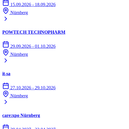
15.09.2026 - 18.09.2026
Elektrofahrzeuge.
Nürnberg
Parkdeck Süd (Zufahrt über Einfahrt West)
Parkplatz Süd-Ost (Zufahrt über Einfahrt West)
POWTECH TECHNOPHARM
Parkhaus Große Straße (Zufahrt über Einfahrt Ost)
Parkplatz VIP West/Mitte (Zufahrt über Einfahrt West)
29.09.2026 - 01.10.2026
Nürnberg
Parkplatz Rotunde (Zufahrt über Otto-Bärnreuther-Straße)
Audi charging hub (Zufahrt über Münchner Straße)
it-sa
27.10.2026 - 29.10.2026
Nürnberg
care:xpo Nürnberg