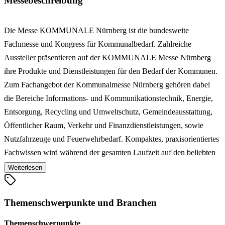
Messebeschreibung
Die Messe KOMMUNALE Nürnberg ist die bundesweite
Fachmesse und Kongress für Kommunalbedarf. Zahlreiche
Aussteller präsentieren auf der KOMMUNALE Messe Nürnberg
ihre Produkte und Dienstleistungen für den Bedarf der Kommunen.
Zum Fachangebot der Kommunalmesse Nürnberg gehören dabei
die Bereiche Informations- und Kommunikationstechnik, Energie,
Entsorgung, Recycling und Umweltschutz, Gemeindeausstattung,
Öffentlicher Raum, Verkehr und Finanzdienstleistungen, sowie
Nutzfahrzeuge und Feuerwehrbedarf. Kompaktes, praxisorientiertes
Fachwissen wird während der gesamten Laufzeit auf den beliebten
Ausstellerfachforen vermittelt. Im hochkarätigen Kongress der
Weiterlesen
KOMMUNALE Nürnberg Messe werden vielfältige Fragen rund
um aktuelle kommunale Themen beantwortet.
Themenschwerpunkte und Branchen
Themenschwerpunkte