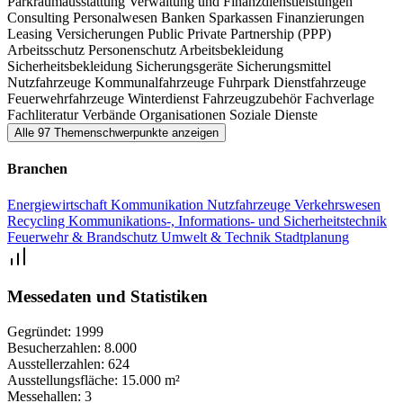
Parkraumausstattung
Verwaltung und Finanzdienstleistungen
Consulting
Personalwesen
Banken
Sparkassen
Finanzierungen
Leasing
Versicherungen
Public Private Partnership (PPP)
Arbeitsschutz
Personenschutz
Arbeitsbekleidung
Sicherheitsbekleidung
Sicherungsgeräte
Sicherungsmittel
Nutzfahrzeuge
Kommunalfahrzeuge
Fuhrpark
Dienstfahrzeuge
Feuerwehrfahrzeuge
Winterdienst
Fahrzeugzubehör
Fachverlage
Fachliteratur
Verbände
Organisationen
Soziale Dienste
Alle 97 Themenschwerpunkte anzeigen
Branchen
Energiewirtschaft
Kommunikation
Nutzfahrzeuge
Verkehrswesen
Recycling
Kommunikations-, Informations- und Sicherheitstechnik
Feuerwehr & Brandschutz
Umwelt & Technik
Stadtplanung
Messedaten und Statistiken
Gegründet:
1999
Besucherzahlen:
8.000
Ausstellerzahlen:
624
Ausstellungsfläche:
15.000 m²
Messehallen:
3