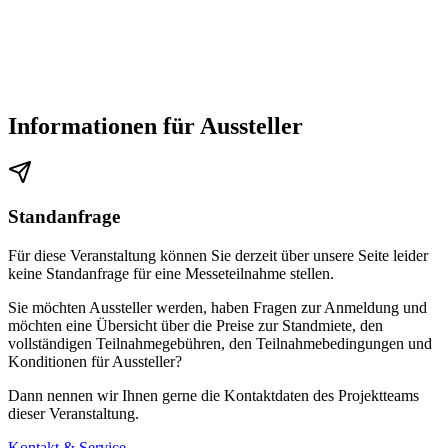
Direkter Umstieg in die U-Bahn: Per U-Bahn-Linie U2 von
Station „Airport“ in Richtung „Nürnberg Röthenbach“;
Einzelticket Zone A oder Tagesticket (Empfehlung bei mehreren
Fahrten)
Informationen für Aussteller
Mit nur einem Umstieg am Hauptbahnhof in die U-Bahn-Linie
U1 Richtung „Langwasser Süd“; Fahrtzeit insgesamt ca. 20
Minuten von Haltestelle „Airport“ bis „Messe“
Alternativ rund um die Uhr mit dem Taxi vom Flughafen zum
Standanfrage
Messezentrum; Fahrtzeit ca. 25 Minuten, Kosten ca. 27 EUR
Für diese Veranstaltung können Sie derzeit über unsere Seite leider
Mietwagen am Airport: Alle namhaften Autovermieter wie Avis,
keine Standanfrage für eine Messeteilnahme stellen.
Europcar, Hertz und Sixt
Sie möchten Aussteller werden, haben Fragen zur Anmeldung und
möchten eine Übersicht über die Preise zur Standmiete, den
vollständigen Teilnahmegebühren, den Teilnahmebedingungen und
Konditionen für Aussteller?
Wo kann ich am Nürnberger Messegelände parken?
Dann nennen wir Ihnen gerne die Kontaktdaten des Projektteams
dieser Veranstaltung.
Auf dem Messegelände stehen insgesamt 13.500 Parkplätze zur
Verfügung.
Kontakt & Service