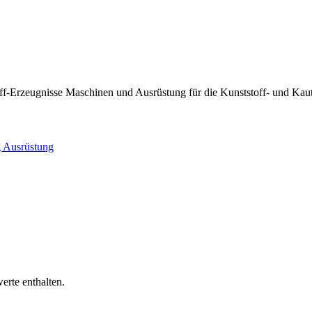
strie
off-Erzeugnisse
Maschinen und Ausrüstung für die Kunststoff- und Kau
weit führenden Kunststoff- und Kautschukmesse.
auen wie Plastics shape the future, das The Power of Plastics Forum
g
Ausrüstung
en Wandel der Branche aktiv mitgestalten möchten.
is zu spannenden Formaten für Young Talents: Auf der Kunststoffmes
chenführer, der neue Inspirationen und zukunftsweisende Trends bietet.
erte enthalten.
toff- und Kautschukindustrie prägen. Erleben Sie den Beginn einer neue