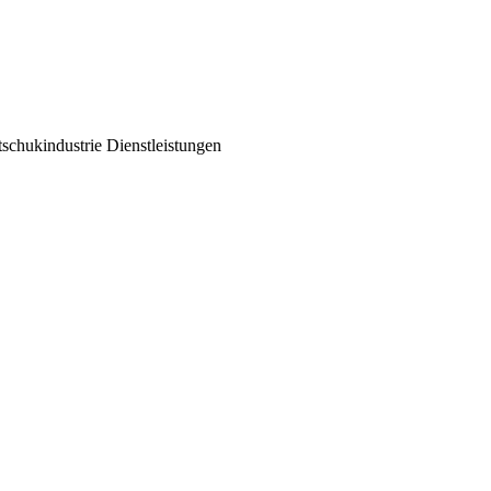
tschukindustrie
Dienstleistungen
, der Science Campus oder die Rubber Street – die K Messe in
se finden Sie gebündeltes Know-how, Innovationen und neue
n Ära – it all starts at K.