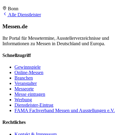
Bonn
Alle Dienstleister
Messen.de
Ihr Portal für Messetermine, Ausstellerverzeichnisse und
Informationen zu Messen in Deutschland und Europa.
Schnellzugriff
Gewinnspiele
Online-Messen
Branchen
Veranstalter
Messeorte
Messe eintragen
Werbung
Dienstleister-Eintrag
FAMA Fachverband Messen und Ausstellungen e.V.
Rechtliches
Kontakt & Impressum