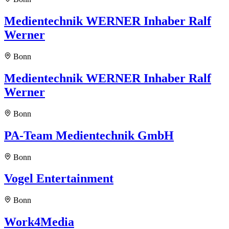
Medientechnik WERNER Inhaber Ralf
Werner
Bonn
Medientechnik WERNER Inhaber Ralf
Werner
Bonn
PA-Team Medientechnik GmbH
Bonn
Vogel Entertainment
Bonn
Work4Media