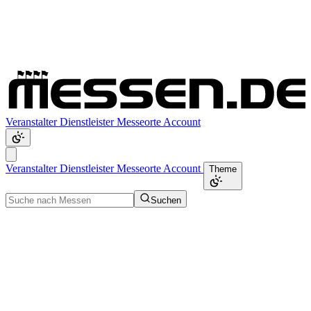
Veranstalter
Dienstleister
Messeorte
Account
Veranstalter
Dienstleister
Messeorte
Account
Theme
Suchen