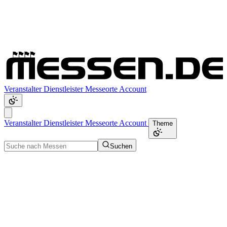
Veranstalter
Dienstleister
Messeorte
Account
Veranstalter
Dienstleister
Messeorte
Account
Theme
Suchen