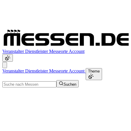
Veranstalter
Dienstleister
Messeorte
Account
Veranstalter
Dienstleister
Messeorte
Account
Theme
Suchen