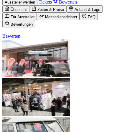
Tickets
Bewerten
Aussteller werden
Übersicht
Zeiten & Preise
Anfahrt & Lage
Für Aussteller
Messedienstleister
FAQ
Bewertungen
Bewerten