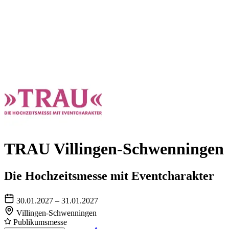
TRAU Villingen-Schwenningen
Die Hochzeitsmesse mit Eventcharakter
30.01.2027 – 31.01.2027
Villingen-Schwenningen
Publikumsmesse