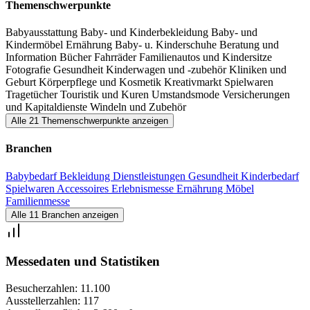
Themenschwerpunkte
Kleinkindausstattung, Möbel und Accessoires sowie Mode für
Mutter und Kind an.
Babyausstattung
Baby- und Kinderbekleidung
Baby- und
Kindermöbel
Ernährung
Baby- u. Kinderschuhe
Beratung und
vielseitiges Rahmenprogramm, Mitmachaktionen und
Information
Bücher
Fahrräder
Familienautos und Kindersitze
Fotografie
Gesundheit
Kinderwagen und -zubehör
Kliniken und
Beratungsangebote
Geburt
Körperpflege und Kosmetik
Kreativmarkt
Spielwaren
Tragetücher
Touristik und Kuren
Umstandsmode
Versicherungen
Ergänzt wird das Angebot der Kindermesse durch ein vielseitiges
und Kapitaldienste
Windeln und Zubehör
Alle 21 Themenschwerpunkte anzeigen
Rahmenprogramm mit Kinder Mitmachaktionen und
Beratungsangeboten für (werdende) Eltern und Kinder.
Branchen
Neben einem interaktiven Gesundheitsbildungsprogramm und einer
Babybedarf
Bekleidung
Dienstleistungen
Gesundheit
Kinderbedarf
Spielwaren
Accessoires
Erlebnismesse
Ernährung
Möbel
Kinderkonditorei gibt es auch einen Erlebnisbereich, der Bewegung,
Familienmesse
Lernen und Kreativität perfekt verbindet.
Alle 11 Branchen anzeigen
Messedaten und Statistiken
Besucherzahlen:
11.100
Ausstellerzahlen:
117