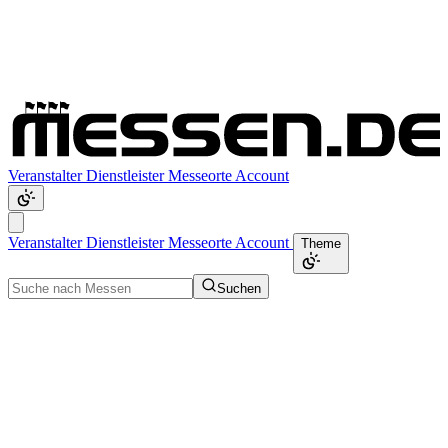
Veranstalter
Dienstleister
Messeorte
Account
Veranstalter
Dienstleister
Messeorte
Account
Theme
Suchen