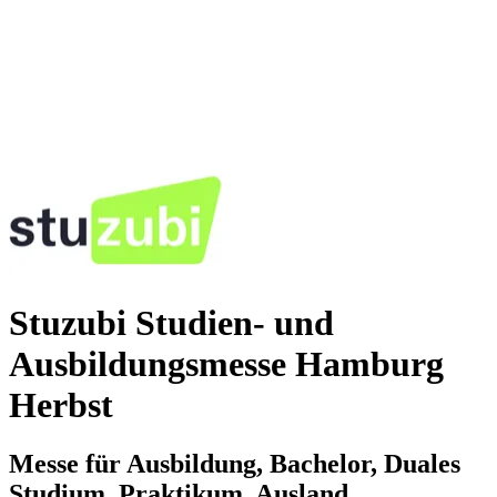
Stuzubi Studien- und
Ausbildungsmesse Hamburg
Herbst
Messe für Ausbildung, Bachelor, Duales
Studium, Praktikum, Ausland,