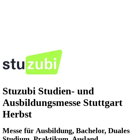
Stuzubi Studien- und
Ausbildungsmesse Stuttgart
Herbst
Messe für Ausbildung, Bachelor, Duales
Studium, Praktikum, Ausland,