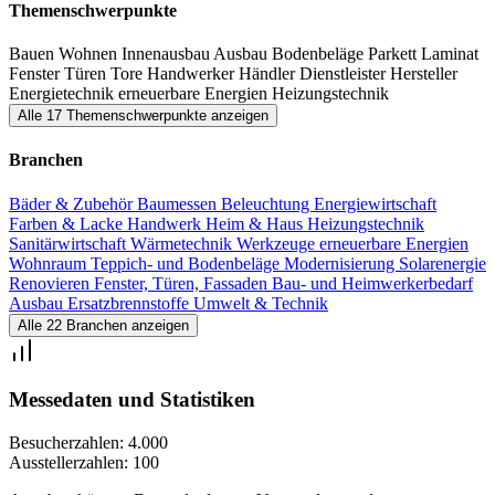
Themen rund um die vier Wände.
Themenschwerpunkte
Bauen
Wohnen
Innenausbau
Ausbau
Bodenbeläge
Parkett
Laminat
Fenster
Türen
Tore
Handwerker
Händler
Dienstleister
Hersteller
Energietechnik
erneuerbare Energien
Heizungstechnik
Alle 17 Themenschwerpunkte anzeigen
Branchen
Bäder & Zubehör
Baumessen
Beleuchtung
Energiewirtschaft
Farben & Lacke
Handwerk
Heim & Haus
Heizungstechnik
Sanitärwirtschaft
Wärmetechnik
Werkzeuge
erneuerbare Energien
Wohnraum
Teppich- und Bodenbeläge
Modernisierung
Solarenergie
Renovieren
Fenster, Türen, Fassaden
Bau- und Heimwerkerbedarf
Ausbau
Ersatzbrennstoffe
Umwelt & Technik
Alle 22 Branchen anzeigen
Messedaten und Statistiken
Besucherzahlen:
4.000
Ausstellerzahlen:
100