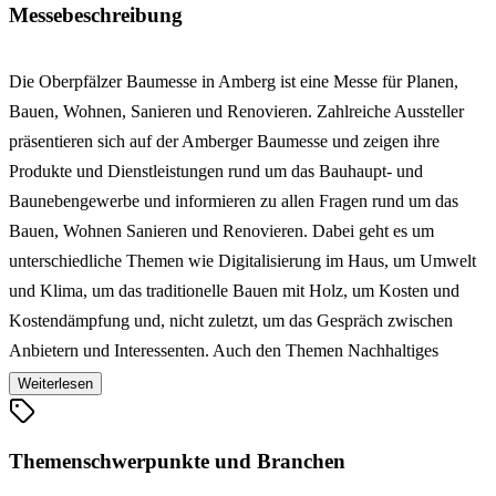
Messebeschreibung
Die Oberpfälzer Baumesse in Amberg ist eine Messe für Planen,
Bauen, Wohnen, Sanieren und Renovieren. Zahlreiche Aussteller
präsentieren sich auf der Amberger Baumesse und zeigen ihre
Produkte und Dienstleistungen rund um das Bauhaupt- und
Baunebengewerbe und informieren zu allen Fragen rund um das
Bauen, Wohnen Sanieren und Renovieren. Dabei geht es um
unterschiedliche Themen wie Digitalisierung im Haus, um Umwelt
und Klima, um das traditionelle Bauen mit Holz, um Kosten und
Kostendämpfung und, nicht zuletzt, um das Gespräch zwischen
Anbietern und Interessenten. Auch den Themen Nachhaltiges
Bauen, Klimaschutz und Energiesparen wird viel Platz eingeräumt.
Weiterlesen
Ein interessantes Vortragsprogramm bietet darüber hinaus auf der
Oberpfälzer Baumesse Amberg in verschiedenen Fachvorträgen
Themenschwerpunkte und Branchen
wichtige Informationen, Tipps und Neuerungen zu aktuellen