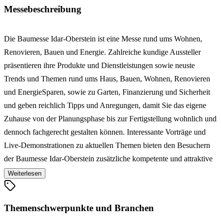
Messebeschreibung
Die Baumesse Idar-Oberstein ist eine Messe rund ums Wohnen,
Renovieren, Bauen und Energie. Zahlreiche kundige Aussteller
präsentieren ihre Produkte und Dienstleistungen sowie neuste
Trends und Themen rund ums Haus, Bauen, Wohnen, Renovieren
und EnergieSparen, sowie zu Garten, Finanzierung und Sicherheit
und geben reichlich Tipps und Anregungen, damit Sie das eigene
Zuhause von der Planungsphase bis zur Fertigstellung wohnlich und
dennoch fachgerecht gestalten können. Interessante Vorträge und
Live-Demonstrationen zu aktuellen Themen bieten den Besuchern
der Baumesse Idar-Oberstein zusätzliche kompetente und attraktive
Informationsmöglichkeiten. Das breit gefächerte Angebotsspektrum
Weiterlesen
der regionalen Bau- und Immobilienwirtschaft bietet für jeden
etwas: Jung und Alt, Singles und Großfamilien, Mieter und
Themenschwerpunkte und Branchen
Hauseigentümer sowie Bauwillige und Sanierer finden auf der