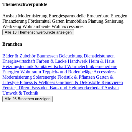
Baumesse Idar-Oberstein das Richtige für ihre Projekte.
Themenschwerpunkte
Ausbau
Modernisierung
Energiesparmodelle
Erneuerbare Energien
Finanzierung
Fördermittel
Garten
Immobilien
Planung
Sanierung
Werkzeug
Wohnambiente
Wohnaccessoires
Alle 13 Themenschwerpunkte anzeigen
Branchen
Bäder & Zubehör
Baumessen
Beleuchtung
Dienstleistungen
Energiewirtschaft
Farben & Lacke
Handwerk
Heim & Haus
Heizungstechnik
Sanitärwirtschaft
Wärmetechnik
erneuerbare
Energien
Wohnraum
Teppich- und Bodenbeläge
Accessoires
Modernisierung
Solarenergie
Floristik & Pflanzen
Garten &
Lifestyle
Fitness & Wellness
Gardinen & Dekostoffe
Renovieren
Fenster, Türen, Fassaden
Bau- und Heimwerkerbedarf
Ausbau
Umwelt & Technik
Alle 26 Branchen anzeigen