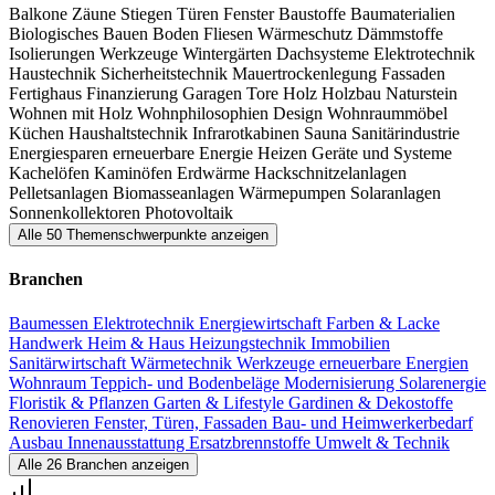
Balkone
Zäune
Stiegen
Türen
Fenster
Baustoffe
Baumaterialien
Biologisches Bauen
Boden
Fliesen
Wärmeschutz
Dämmstoffe
Isolierungen
Werkzeuge
Wintergärten
Dachsysteme
Elektrotechnik
Haustechnik
Sicherheitstechnik
Mauertrockenlegung
Fassaden
Fertighaus
Finanzierung
Garagen
Tore
Holz
Holzbau
Naturstein
Wohnen mit Holz
Wohnphilosophien
Design Wohnraummöbel
Küchen
Haushaltstechnik
Infrarotkabinen
Sauna
Sanitärindustrie
Energiesparen
erneuerbare Energie
Heizen
Geräte und Systeme
Kachelöfen
Kaminöfen
Erdwärme
Hackschnitzelanlagen
Pelletsanlagen
Biomasseanlagen
Wärmepumpen
Solaranlagen
Sonnenkollektoren
Photovoltaik
Alle 50 Themenschwerpunkte anzeigen
Branchen
Baumessen
Elektrotechnik
Energiewirtschaft
Farben & Lacke
Handwerk
Heim & Haus
Heizungstechnik
Immobilien
Sanitärwirtschaft
Wärmetechnik
Werkzeuge
erneuerbare Energien
Wohnraum
Teppich- und Bodenbeläge
Modernisierung
Solarenergie
Floristik & Pflanzen
Garten & Lifestyle
Gardinen & Dekostoffe
Renovieren
Fenster, Türen, Fassaden
Bau- und Heimwerkerbedarf
Ausbau
Innenausstattung
Ersatzbrennstoffe
Umwelt & Technik
Alle 26 Branchen anzeigen