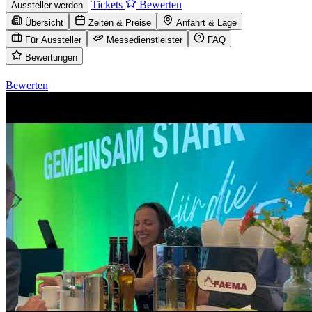
Tickets
Bewerten
Aussteller werden
Übersicht
Zeiten & Preise
Anfahrt & Lage
Für Aussteller
Messedienstleister
FAQ
Bewertungen
Bewerten