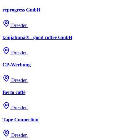
reprogress GmbH
Dresden
konjabuna® - good coffee GmbH
Dresden
CP-Werbung
Dresden
Berto caffé
Dresden
Tape Connection
Dresden