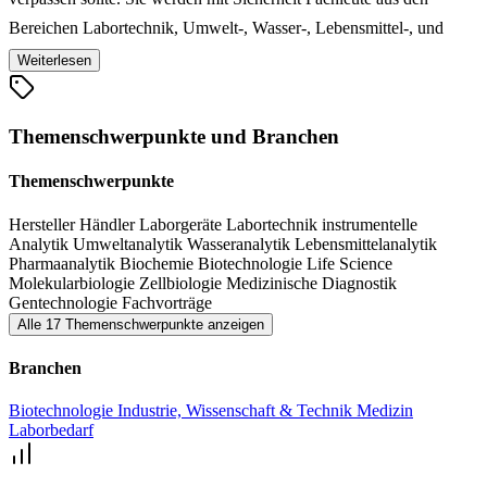
Bereichen Labortechnik, Umwelt-, Wasser-, Lebensmittel-, und
Pharmaanalytik, Biochemie, Biotechnologie, Molekular- und
Weiterlesen
Zellbiologie, Medizinische Diagnostik und Gentechnologie für Ihre
Fragen vorfinden. In kostenlosen Fachvorträgen erhalten Sie
Themenschwerpunkte und Branchen
außerdem auf der Labortechnikmesse LAB-SUPPLY Dresden
Fachwissen und Expertenrat zu verschiedenen Themen.
Themenschwerpunkte
Hersteller
Händler
Laborgeräte
Labortechnik
instrumentelle
Analytik
Umweltanalytik
Wasseranalytik
Lebensmittelanalytik
Pharmaanalytik
Biochemie
Biotechnologie
Life Science
Molekularbiologie
Zellbiologie
Medizinische Diagnostik
Gentechnologie
Fachvorträge
Alle 17 Themenschwerpunkte anzeigen
Branchen
Biotechnologie
Industrie, Wissenschaft & Technik
Medizin
Laborbedarf