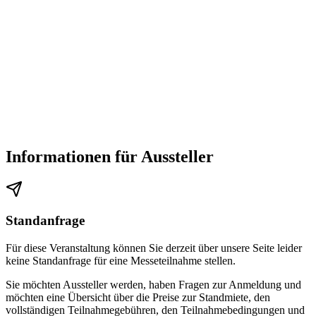
Mit dem Flugzeug
Der Düsseldorf Airport – DUS liegt nur drei Kilometer vom
Messegelände entfernt und bietet Ihnen ideale Direktverbindungen
zu 200 Zielen in 50 Ländern/Regionen auf vier Kontinenten.
Mit dem Bus
Mit der Buslinie 896 (Abfahrtsort: Bussteig Ankunftsebene) sind
Informationen für Aussteller
Sie in wenigen Minuten auf dem Ausstellungsgelände.
Mit dem Taxi
Für Fahrten vom Flughafen Düsseldorf zu allen Eingängen der
Standanfrage
Messe Düsseldorf oder umgekehrt gilt bei Tag und Nacht ein
Sonderfahrpreis (Taxi-Pauschale) von jeweils 25,00 EUR.
Für diese Veranstaltung können Sie derzeit über unsere Seite leider
keine Standanfrage für eine Messeteilnahme stellen.
Sie möchten Aussteller werden, haben Fragen zur Anmeldung und
Parkplätze
möchten eine Übersicht über die Preise zur Standmiete, den
vollständigen Teilnahmegebühren, den Teilnahmebedingungen und