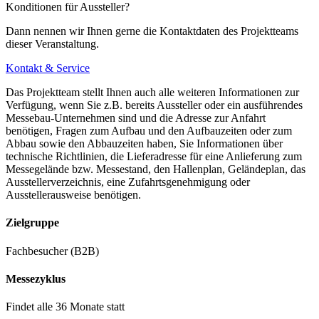
Konditionen für Aussteller?
Über die Ausfahrt 29 Messe/Arena, erreichen Sie die beiden
Großparkplätze P1/P2.
Dann nennen wir Ihnen gerne die Kontaktdaten des Projektteams
dieser Veranstaltung.
Ein kostenloser Busshuttle bringt Sie direkt zu den Eingängen.
Kontakt & Service
Für Parkplätze für Journalisten gelten teilweise abweichende
Das Projektteam stellt Ihnen auch alle weiteren Informationen zur
Regelungen, diese entnehmen Sie bitte den jeweiligen
Verfügung, wenn Sie z.B. bereits Aussteller oder ein ausführendes
Presseinformationen der Messeportale.
Messebau-Unternehmen sind und die Adresse zur Anfahrt
benötigen, Fragen zum Aufbau und den Aufbauzeiten oder zum
Abbau sowie den Abbauzeiten haben, Sie Informationen über
technische Richtlinien, die Lieferadresse für eine Anlieferung zum
Messegelände bzw. Messestand, den Hallenplan, Geländeplan, das
Parkplätze für Menschen mit Behinderungen
Ausstellerverzeichnis, eine Zufahrtsgenehmigung oder
Ausstellerausweise benötigen.
In der Arena-Straße, direkt vor dem Eingang Nord, hält die Messe
Düsseldorf reservierte Behindertenparkplätze (für Personen, die im
Zielgruppe
amtlichen Schwerbehindertenausweis das Merkzeichen "aG", oder
Fachbesucher (B2B)
"Bl" haben) bereit.
Messezyklus
Findet alle 36 Monate statt
Lademöglichkeiten für E-Autos