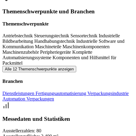
Antriebstechnik
Steuerungstechnik
Themenschwerpunkte und Branchen
Sensortechnik
Themenschwerpunkte
Industrielle Bildbearbeitung
Antriebstechnik
Steuerungstechnik
Sensortechnik
Industrielle
Handhabungstechnik
Bildbearbeitung
Handhabungstechnik
Industrielle Software und
Kommunikation
Maschineteile
Maschinenkomponenten
Industrielle Software und Kommunikation
Maschinenzubehör
Peripheriegeräte
Komplette
Automatisierungssysteme
Komponenten und Hilfsmittel für
Maschineteile/-komponenten, Zubehör
Packmittel
Alle 12 Themenschwerpunkte anzeigen
Peripheriegeräte
Komplette Automatisierungssysteme
Branchen
Komponenten/ Hilfsmittel für Packmittel
Dienstleistungen
Fertigungsautomatisierung
Verpackungsindustrie
Automation
Verpackungen
Rahmenprogramm mit Fachvorträgen
Ein begleitendes Forum mit einem interessanten Mix aus
Messedaten und Statistiken
Fachvorträgen und Podiumsdiskussionen zu verschiedenen
Ausstellerzahlen:
80
spannenden Themen rundet das Angebot der components for