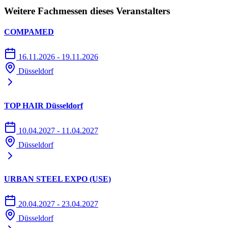
Weitere Fachmessen dieses Veranstalters
Wenn Sie als Besucher mit dem E-Auto anreisen, können Sie auf
COMPAMED
fast allen Parkplätzen während Ihres Messebesuchs Ihren Wagen
volltanken. Insgesamt stehen Ihnen 19 Ladepunkte an sechs
16.11.2026 - 19.11.2026
Standorten auf dem Gelände zur Verfügung.
Düsseldorf
Motorradpark - und Fahrradstellplätze
TOP HAIR Düsseldorf
Parkplätze für Motorräder befinden sich direkt vor dem
10.04.2027 - 11.04.2027
Verwaltungsgebäude (Stockumer Kirchstr. 61, 40474 Düsseldorf).
Düsseldorf
Fahrradstellplätze finden Sie in allen Eingängen. Es stehen keine
Fahrradboxen oder bewachte Fahrradparkplätze zur Verfügung.
URBAN STEEL EXPO (USE)
20.04.2027 - 23.04.2027
Wohnmobilparkplatz
Düsseldorf