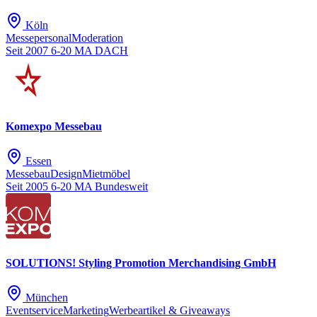
Köln
Messepersonal
Moderation
Seit 2007
6-20 MA
DACH
Komexpo Messebau
Essen
Messebau
Design
Mietmöbel
Seit 2005
6-20 MA
Bundesweit
SOLUTIONS! Styling Promotion Merchandising GmbH
München
Eventservice
Marketing
Werbeartikel & Giveaways