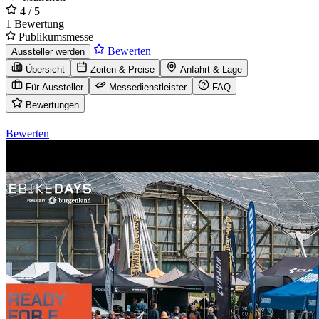
4
/ 5
1 Bewertung
Publikumsmesse
Bewerten
Aussteller werden
Übersicht
Zeiten & Preise
Anfahrt & Lage
Für Aussteller
Messedienstleister
FAQ
Bewertungen
Bewerten