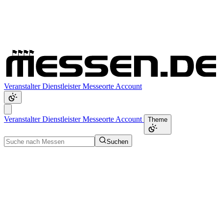
Veranstalter
Dienstleister
Messeorte
Account
Veranstalter
Dienstleister
Messeorte
Account
Theme
Suchen