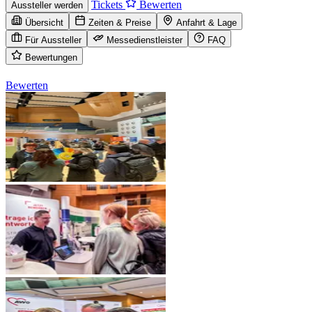
Tickets
Bewerten
Aussteller werden
Übersicht
Zeiten & Preise
Anfahrt & Lage
Für Aussteller
Messedienstleister
FAQ
Bewertungen
Bewerten