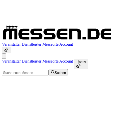
Veranstalter
Dienstleister
Messeorte
Account
Veranstalter
Dienstleister
Messeorte
Account
Theme
Suchen