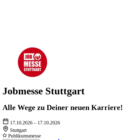
Jobmesse Stuttgart
Alle Wege zu Deiner neuen Karriere!
17.10.2026 – 17.10.2026
Stuttgart
Publikumsmesse