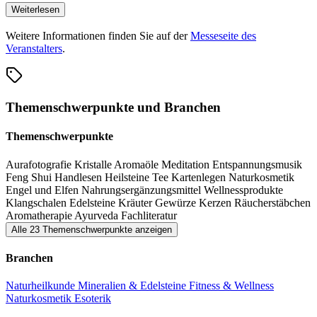
bietet darüber hinaus Gelegenheit, sich über verschiedene Themen
Weiterlesen
ausführlicher zu informieren.
Weitere Informationen finden Sie auf der
Messeseite des
Veranstalters
.
Themenschwerpunkte und Branchen
Themenschwerpunkte
Aurafotografie
Kristalle
Aromaöle
Meditation
Entspannungsmusik
Feng Shui
Handlesen
Heilsteine
Tee
Kartenlegen
Naturkosmetik
Engel und Elfen
Nahrungsergänzungsmittel
Wellnessprodukte
Klangschalen
Edelsteine
Kräuter
Gewürze
Kerzen
Räucherstäbchen
Aromatherapie
Ayurveda
Fachliteratur
Alle 23 Themenschwerpunkte anzeigen
Branchen
Naturheilkunde
Mineralien & Edelsteine
Fitness & Wellness
Naturkosmetik
Esoterik