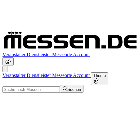
Veranstalter
Dienstleister
Messeorte
Account
Veranstalter
Dienstleister
Messeorte
Account
Theme
Suchen