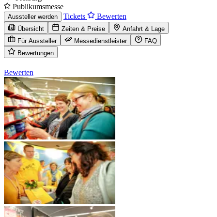
Publikumsmesse
Tickets
Bewerten
Aussteller werden
Übersicht
Zeiten & Preise
Anfahrt & Lage
Für Aussteller
Messedienstleister
FAQ
Bewertungen
Bewerten