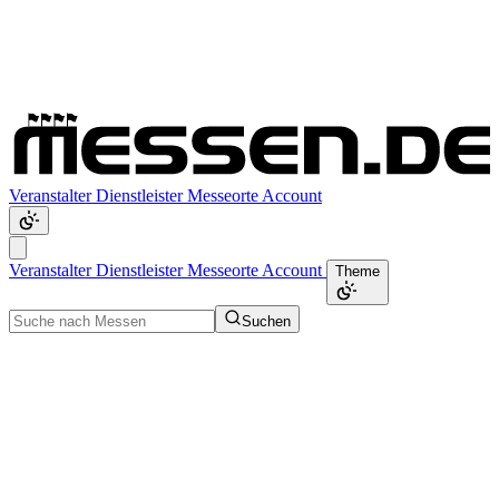
Veranstalter
Dienstleister
Messeorte
Account
Veranstalter
Dienstleister
Messeorte
Account
Theme
Suchen