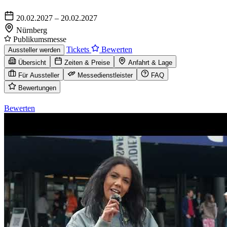
20.02.2027 – 20.02.2027
Nürnberg
Publikumsmesse
Tickets
Bewerten
Aussteller werden
Übersicht
Zeiten & Preise
Anfahrt & Lage
Für Aussteller
Messedienstleister
FAQ
Bewertungen
Bewerten