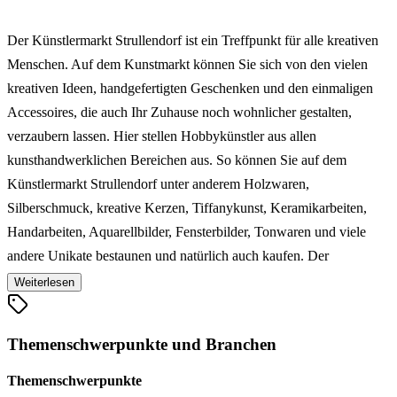
Der Künstlermarkt Strullendorf ist ein Treffpunkt für alle kreativen
Menschen. Auf dem Kunstmarkt können Sie sich von den vielen
kreativen Ideen, handgefertigten Geschenken und den einmaligen
Accessoires, die auch Ihr Zuhause noch wohnlicher gestalten,
verzaubern lassen. Hier stellen Hobbykünstler aus allen
kunsthandwerklichen Bereichen aus. So können Sie auf dem
Künstlermarkt Strullendorf unter anderem Holzwaren,
Silberschmuck, kreative Kerzen, Tiffanykunst, Keramikarbeiten,
Handarbeiten, Aquarellbilder, Fensterbilder, Tonwaren und viele
andere Unikate bestaunen und natürlich auch kaufen. Der
Künstlermarkt Strullendorf lädt Sie zu einem Spaziergang durch die
Weiterlesen
Faszination für kreative Geschenke und Ideen ein.
Themenschwerpunkte und Branchen
Themenschwerpunkte