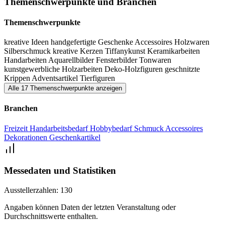
Themenschwerpunkte und Branchen
Gelegenheit, den Kunsthandwerkern im Rhamen von Live-
Vorführungen über die Schulter zu schauen und einen Einblick in
Themenschwerpunkte
ihre Arbeit zu erhalten.
kreative Ideen
handgefertigte Geschenke
Accessoires
Holzwaren
Silberschmuck
kreative Kerzen
Tiffanykunst
Keramikarbeiten
Handarbeiten
Aquarellbilder
Fensterbilder
Tonwaren
kunstgewerbliche Holzarbeiten
Deko-Holzfiguren
geschnitzte
Krippen
Adventsartikel
Tierfiguren
Alle 17 Themenschwerpunkte anzeigen
Branchen
Freizeit
Handarbeitsbedarf
Hobbybedarf
Schmuck
Accessoires
Dekorationen
Geschenkartikel
Messedaten und Statistiken
Ausstellerzahlen:
130
Angaben können Daten der letzten Veranstaltung oder
Durchschnittswerte enthalten.