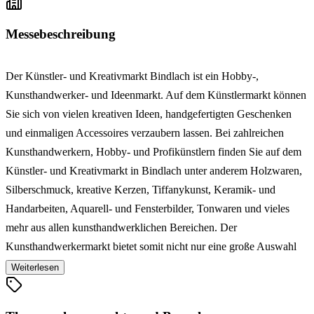
Messebeschreibung
Der Künstler- und Kreativmarkt Bindlach ist ein Hobby-,
Kunsthandwerker- und Ideenmarkt. Auf dem Künstlermarkt können
Sie sich von vielen kreativen Ideen, handgefertigten Geschenken
und einmaligen Accessoires verzaubern lassen. Bei zahlreichen
Kunsthandwerkern, Hobby- und Profikünstlern finden Sie auf dem
Künstler- und Kreativmarkt in Bindlach unter anderem Holzwaren,
Silberschmuck, kreative Kerzen, Tiffanykunst, Keramik- und
Handarbeiten, Aquarell- und Fensterbilder, Tonwaren und vieles
mehr aus allen kunsthandwerklichen Bereichen. Der
Kunsthandwerkermarkt bietet somit nicht nur eine große Auswahl
an kleinen Weihnachtsgeschenken aus verschiedensten Materialien,
Weiterlesen
sondern auch Kunst- und Dekoartikel für jeden Geldbeutel. Der
Künstler- und Kreativmarkt Bindlach bietet Ihnen außerdem die