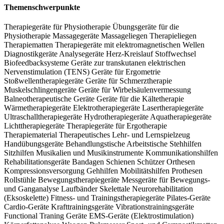
Ausstellervorträgen begleitet. Renommierte Experten geben auf der
Themenschwerpunkte
therapie München Einblicke in aktuelle Erkenntnisse und schaffen
Therapiegeräte für Physiotherapie
Übungsgeräte für die
den Transfer von der Wissenschaft in die Praxis.
Physiotherapie
Massagegeräte
Massageliegen
Therapieliegen
Therapiematten
Therapiegeräte mit elektromagnetischen Wellen
Diagnostikgeräte
Analysegeräte
Herz-Kreislauf
Stoffwechsel
Biofeedbacksysteme
Geräte zur transkutanen elektrischen
Nervenstimulation (TENS)
Geräte für Ergometrie
Stoßwellentherapiegeräte
Geräte für Schmerztherapie
Muskelschlingengeräte
Geräte für Wirbelsäulenvermessung
Balneotherapeutische Geräte
Geräte für die Kältetherapie
Wärmetherapiegeräte
Elektrotherapiegeräte
Lasertherapiegeräte
Ultraschalltherapiegeräte
Hydrotherapiegeräte
Aquatherapiegeräte
Lichttherapiegeräte
Therapiegeräte für Ergotherapie
Therapiematerial
Therapeutisches Lehr- und Lernspielzeug
Handübungsgeräte
Behandlungstische
Arbeitstische
Stehhilfen
Sitzhilfen
Musikalien und Musikinstrumente
Kommunikationshilfen
Rehabilitationsgeräte
Bandagen
Schienen
Schützer
Orthesen
Kompressionsversorgung
Gehhilfen
Mobilitätshilfen
Prothesen
Rollstühle
Bewegungstherapiegeräte
Messgeräte für Bewegungs-
und Ganganalyse
Laufbänder
Skelettale Neurorehabilitation
(Eksoskelette)
Fitness- und Trainingstherapiegeräte
Pilates-Geräte
Cardio-Geräte
Krafttrainingsgeräte
Vibrationstrainingsgeräte
Functional Traning Geräte
EMS-Geräte (Elektrostimulation)