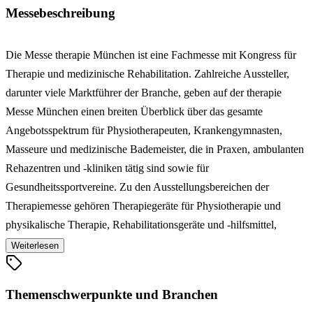
Messebeschreibung
Die Messe therapie München ist eine Fachmesse mit Kongress für
Therapie und medizinische Rehabilitation. Zahlreiche Aussteller,
darunter viele Marktführer der Branche, geben auf der therapie
Messe München einen breiten Überblick über das gesamte
Angebotsspektrum für Physiotherapeuten, Krankengymnasten,
Masseure und medizinische Bademeister, die in Praxen, ambulanten
Rehazentren und -kliniken tätig sind sowie für
Gesundheitssportvereine. Zu den Ausstellungsbereichen der
Therapiemesse gehören Therapiegeräte für Physiotherapie und
physikalische Therapie, Rehabilitationsgeräte und -hilfsmittel,
Fitness- und Trainingstherapiegeräte, Bedarfs- und
Weiterlesen
Verbrauchsartikel, Wellnesskonzepte und -produkte sowie EDV-
Organisation und Verwaltung. Die Fachmesse wird von einem
Themenschwerpunkte und Branchen
hochkarätigen Kongressprogramm mit Seminaren, Workshops und