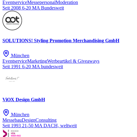
Eventservice
Messepersonal
Moderation
Seit 2008
6-20 MA
Bundesweit
SOLUTIONS! Styling Promotion Merchandising GmbH
München
Eventservice
Marketing
Werbeartikel & Giveaways
Seit 1991
6-20 MA
bundesweit
ViOX Design GmbH
München
Messebau
Design
Consulting
Seit 1993
21-50 MA
DACH, weltweit