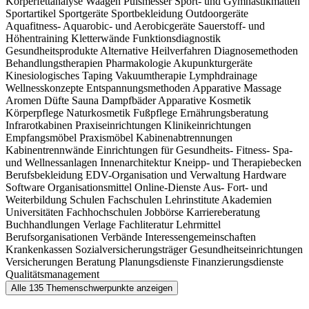
Körperfettanalyse
Waagen
Pulsmesser
Sport- und Gymnastikmatten
Sportartikel
Sportgeräte
Sportbekleidung
Outdoorgeräte
Aquafitness-
Aquarobic- und Aerobicgeräte
Sauerstoff- und
Höhentraining
Kletterwände
Funktionsdiagnostik
Gesundheitsprodukte
Alternative Heilverfahren
Diagnosemethoden
Behandlungstherapien
Pharmakologie
Akupunkturgeräte
Kinesiologisches Taping
Vakuumtherapie
Lymphdrainage
Wellnesskonzepte
Entspannungsmethoden
Apparative Massage
Aromen
Düfte
Sauna
Dampfbäder
Apparative Kosmetik
Körperpflege
Naturkosmetik
Fußpflege
Ernährungsberatung
Infrarotkabinen
Praxiseinrichtungen
Klinikeinrichtungen
Empfangsmöbel
Praxismöbel
Kabinenabtrennungen
Kabinentrennwände
Einrichtungen für Gesundheits-
Fitness-
Spa-
und Wellnessanlagen
Innenarchitektur
Kneipp- und Therapiebecken
Berufsbekleidung
EDV-Organisation und Verwaltung
Hardware
Software
Organisationsmittel
Online-Dienste
Aus-
Fort- und
Weiterbildung
Schulen
Fachschulen
Lehrinstitute
Akademien
Universitäten
Fachhochschulen
Jobbörse
Karriereberatung
Buchhandlungen
Verlage
Fachliteratur
Lehrmittel
Berufsorganisationen
Verbände
Interessengemeinschaften
Krankenkassen
Sozialversicherungsträger
Gesundheitseinrichtungen
Versicherungen
Beratung
Planungsdienste
Finanzierungsdienste
Qualitätsmanagement
Alle 135 Themenschwerpunkte anzeigen